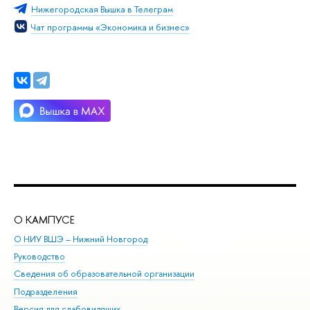
Нижегородская Вышка в Телеграм
Чат программы «Экономика и бизнес»
О КАМПУСЕ
ОБ
О НИУ ВШЭ – Нижний Новгород
Бак
Руководство
Маг
Сведения об образовательной организации
Вт
Подразделения
Вы
Версия для слабовидящих
Ку