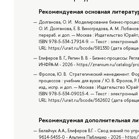
Рекомендуемая основная литерату
Долганова, О. И. Моделирование бизнес-процесс
О. И. Долганова, Е. В. Виноградова, А. М. Лобанов
перераб. и доп. — Москва : Издательство Юрайт,
ISBN 978-5-534-17914-9. — Текст : электронный
URL: https://urait.ru/bcode/581330 (дата обраще
Елиферов В. Г., Репин В. В. - Бизнес-процессы: Р
ИНФРА-М - 2026 - https://znanium.ru/catalog/p
Фролов, Ю. В. Стратегический менеджмент. Фо
процессов : учебник для вузов / Ю. В. Фролов, Р.
изд., испр. и доп. — Москва : Издательство Юрай
ISBN 978-5-534-09015-4. — Текст : электронный
URL: https://urait.ru/bcode/562602 (дата обраще
Рекомендуемая дополнительная ли
Белайчук А.А., Елиферов В.Г. - Свод знаний по у
9614-5455-0 - Альпина Паблишер - 2026 - https: