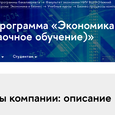
программы бакалавриата
Факультет экономики НИУ ВШЭ (Нижний
роки: Экономика и бизнес
Учебные курсы
Бизнес-процессы компа
программа «Экономика
аочное обучение)»
м
Студентам
ы компании: описание 