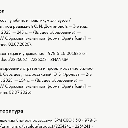
ра
ов : учебник и практикум для вузов /
а ; под редакцией О. И. Долгановой. — 3-е изд.,
 2025. — 245 с. — (Высшее образование). —
 // Образовательная платформа Юрайт [сайт]. —
ния: 02.07.2026).
егламентация и управление - 978-5-16-001825-6 -
roduct/2226032 - 2226032 - ZNANIUM
рмирование стратегии и проектирование бизнес-
 В. Серышев ; под редакцией Ю. В. Фролова. — 2-е
т, 2025. — 154 с. — (Высшее образование). —
 // Образовательная платформа Юрайт [сайт]. —
ния: 02.07.2026).
тература
правлению бизнес-процессами. BPM СВОК 3.0 - 978-5-
//znanium.ru/catalog/product/2234241 - 2234241 -