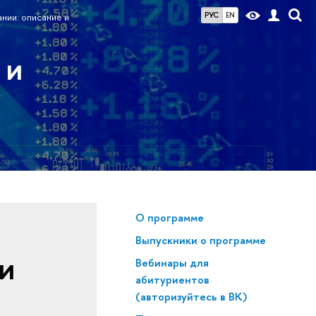
РУС
EN
нии: описание и
 и
О программе
Выпускники о программе
и
Вебинары для
абитуриентов
(авторизуйтесь в ВК)