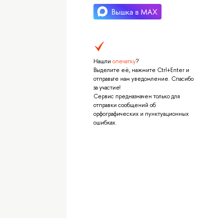
Нашли
опечатку
?
Выделите её, нажмите Ctrl+Enter и
отправьте нам уведомление. Спасибо
за участие!
Сервис предназначен только для
отправки сообщений об
орфографических и пунктуационных
ошибках.