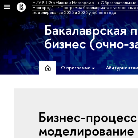
НИУ ВШЭ в Нижнем Новгороде
Образовательные 
Новгород)
Программа бакалавриата в ускоренные с
моделирование 2025 и 2026 учебного года
Бакалаврская 
бизнес (очно-з
О программе
Абитуриента
Бизнес-процесс
моделирование