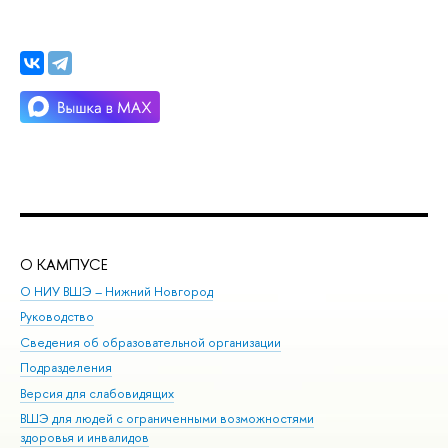
О КАМПУСЕ
ОБ
О НИУ ВШЭ – Нижний Новгород
Бак
Руководство
Маг
Сведения об образовательной организации
Вт
Подразделения
Вы
Версия для слабовидящих
Ку
ВШЭ для людей с ограниченными возможностями
Пр
здоровья и инвалидов
Рег