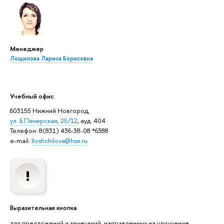
Менеджер
Лощилова Лариса Борисовна
Учебный офис
603155 Нижний Новгород,
ул. Б.Печерская, 25/12
, ауд. 404
Телефон: 8(831) 436-38-08 *6388
e-mail:
lloshchilova@hse.ru
Выразительная кнопка
для предложений и замечаний, направленных на улучшение