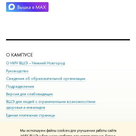
О КАМПУСЕ
ОБ
О НИУ ВШЭ – Нижний Новгород
Бак
Руководство
Маг
Сведения об образовательной организации
Вт
Подразделения
Вы
Версия для слабовидящих
Ку
ВШЭ для людей с ограниченными возможностями
Пр
здоровья и инвалидов
Рег
Единая платежная страница
Яз
Вы
Мы используем файлы cookies для улучшения работы сайта
Обр