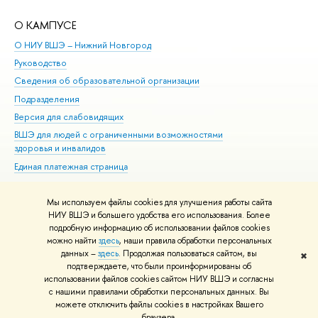
О КАМПУСЕ
ОБ
О НИУ ВШЭ – Нижний Новгород
Бак
Руководство
Маг
Сведения об образовательной организации
Вт
Подразделения
Вы
Версия для слабовидящих
Ку
ВШЭ для людей с ограниченными возможностями
Пр
здоровья и инвалидов
Рег
Единая платежная страница
Яз
Вы
Мы используем файлы cookies для улучшения работы сайта
Обр
НИУ ВШЭ и большего удобства его использования. Более
подробную информацию об использовании файлов cookies
можно найти
здесь
, наши правила обработки персональных
данных –
здесь
. Продолжая пользоваться сайтом, вы
✖
Редактору
подтверждаете, что были проинформированы об
© НИУ ВШЭ 1993–2026
Адреса и контакты
Условия использования
использовании файлов cookies сайтом НИУ ВШЭ и согласны
с нашими правилами обработки персональных данных. Вы
материалов
Политика конфиденциальности
Карта сайта
можете отключить файлы cookies в настройках Вашего
Шрифты HSE Sans и HSE Slab разработаны в
Школе дизайна НИУ ВШЭ
браузера.