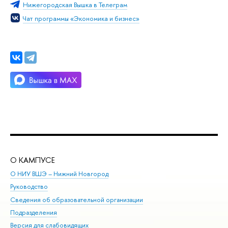
Нижегородская Вышка в Телеграм
Чат программы «Экономика и бизнес»
О КАМПУСЕ
ОБ
О НИУ ВШЭ – Нижний Новгород
Бак
Руководство
Маг
Сведения об образовательной организации
Вт
Подразделения
Вы
Версия для слабовидящих
Ку