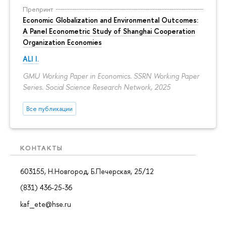
Препринт
Economic Globalization and Environmental Outcomes:
A Panel Econometric Study of Shanghai Cooperation
Organization Economies
ALI I.
GMU Working Paper in Economics. SSRN Working Paper
Series. Social Science Research Network, 2025
Все публикации
КОНТАКТЫ
603155, Н.Новгород, Б.Печерская, 25/12
(831) 436-25-36
kaf_ete@hse.ru