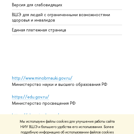
Версия для слабовидящих
Курсы
ВШЭ для людей с ограниченными возможностями
Профе
здоровья и инвалидов
Регио
Единая платежная страница
Языко
Выпус
Обрат
http://www.minobrnauki.gov.ru/
Министерство науки и высшего образования РФ
https://edu.gov.ru/
Министерство просвещения РФ
https://elearning.hse.ru/mooc
Массовые открытые онлайн-курсы
Мы используем файлы cookies для улучшения работы сайта
НИУ ВШЭ и большего удобства его использования. Более
подробную информацию об использовании файлов cookies