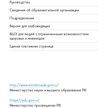
Руководство
Магис
Сведения об образовательной организации
Второ
Подразделения
Высше
Версия для слабовидящих
Курсы
ВШЭ для людей с ограниченными возможностями
Профе
здоровья и инвалидов
Регио
Единая платежная страница
Языко
Выпус
Обрат
http://www.minobrnauki.gov.ru/
Министерство науки и высшего образования РФ
https://edu.gov.ru/
Министерство просвещения РФ