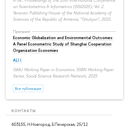
In bk.: Proceedings of the 20th International Conference
on Scientometrics & Informetrics (ISSI2025), Vol. 2.
Yerevan: Publishing House of the National Academy of
Sciences of the Republic of Armenia, “Gitutyun”, 2025.
Препринт
Economic Globalization and Environmental Outcomes:
A Panel Econometric Study of Shanghai Cooperation
Organization Economies
ALI I.
GMU Working Paper in Economics. SSRN Working Paper
Series. Social Science Research Network, 2025
Все публикации
КОНТАКТЫ
603155, Н.Новгород, Б.Печерская, 25/12