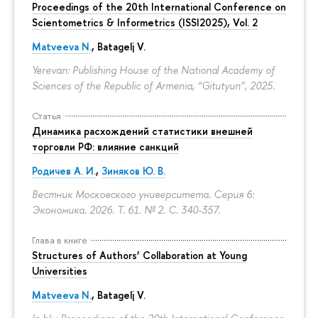
Proceedings of the 20th International Conference on
Scientometrics & Informetrics (ISSI2025), Vol. 2
Matveeva N.
, Batagelj V.
Yerevan: Publishing House of the National Academy of
Sciences of the Republic of Armenia, “Gitutyun”, 2025.
Статья
Динамика расхождений статистики внешней
торговли РФ: влияние санкций
Родичев А. И.
,
Зиняков Ю. В.
Вестник Московского университета. Серия 6:
Экономика. 2026. Т. 61. № 2.
С. 340-357.
Глава в книге
Structures of Authors’ Collaboration at Young
Universities
Matveeva N.
,
Batagelj V.