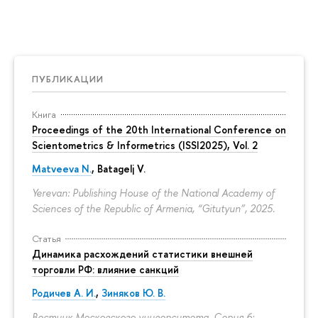
ПУБЛИКАЦИИ
Книга
Proceedings of the 20th International Conference on
Scientometrics & Informetrics (ISSI2025), Vol. 2
Matveeva N.
, Batagelj V.
Yerevan: Publishing House of the National Academy of
Sciences of the Republic of Armenia, “Gitutyun”, 2025.
Статья
Динамика расхождений статистики внешней
торговли РФ: влияние санкций
Родичев А. И.
,
Зиняков Ю. В.
Вестник Московского университета. Серия 6: