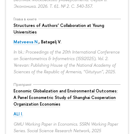
Экономика. 2026. Т. 61. № 2.
С. 340-357.
Глава в книге
Structures of Authors’ Collaboration at Young
Universities
Matveeva N.
,
Batagelj V.
In bk.: Proceedings of the 20th International Conference
on Scientometrics & Informetrics (ISSI2025), Vol. 2.
Yerevan: Publishing House of the National Academy of
Sciences of the Republic of Armenia, “Gitutyun”, 2025.
Препринт
Economic Globalization and Environmental Outcomes:
A Panel Econometric Study of Shanghai Cooperation
Organization Economies
ALI I.
GMU Working Paper in Economics. SSRN Working Paper
Series. Social Science Research Network, 2025