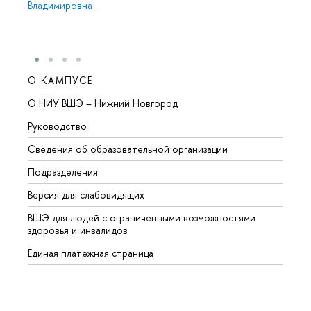
Владимировна
О КАМПУСЕ
ОБР
О НИУ ВШЭ – Нижний Новгород
Бакал
Руководство
Магис
Сведения об образовательной организации
Второ
Подразделения
Высше
Версия для слабовидящих
Курсы
ВШЭ для людей с ограниченными возможностями
Профе
здоровья и инвалидов
Регио
Единая платежная страница
Языко
Выпус
Обрат