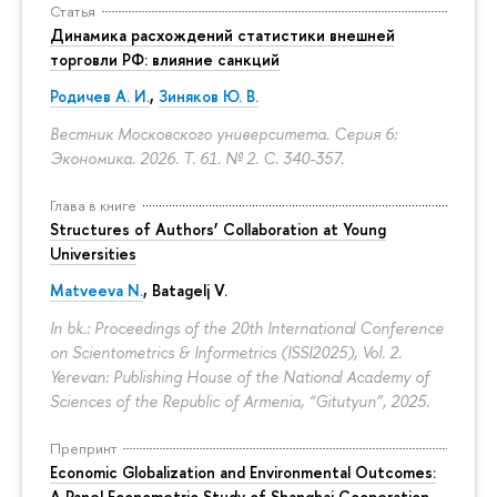
Статья
Динамика расхождений статистики внешней
торговли РФ: влияние санкций
Родичев А. И.
,
Зиняков Ю. В.
Вестник Московского университета. Серия 6:
Экономика. 2026. Т. 61. № 2.
С. 340-357.
Глава в книге
Structures of Authors’ Collaboration at Young
Universities
Matveeva N.
,
Batagelj V.
In bk.: Proceedings of the 20th International Conference
on Scientometrics & Informetrics (ISSI2025), Vol. 2.
Yerevan: Publishing House of the National Academy of
Sciences of the Republic of Armenia, “Gitutyun”, 2025.
Препринт
Economic Globalization and Environmental Outcomes:
A Panel Econometric Study of Shanghai Cooperation