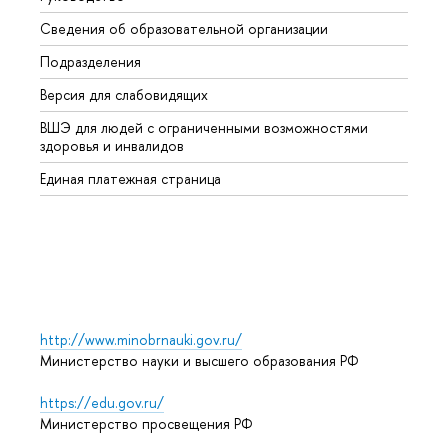
Сведения об образовательной организации
Второ
Подразделения
Высше
Версия для слабовидящих
Курсы
ВШЭ для людей с ограниченными возможностями
Профе
здоровья и инвалидов
Регио
Единая платежная страница
Языко
Выпус
Обрат
http://www.minobrnauki.gov.ru/
Министерство науки и высшего образования РФ
https://edu.gov.ru/
Министерство просвещения РФ