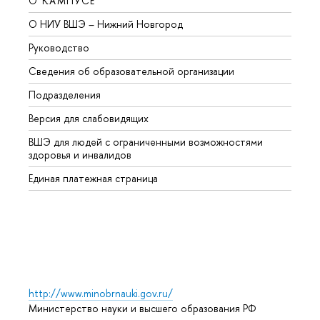
О КАМПУСЕ
ОБР
О НИУ ВШЭ – Нижний Новгород
Бакал
Руководство
Магис
Сведения об образовательной организации
Второ
Подразделения
Высше
Версия для слабовидящих
Курсы
ВШЭ для людей с ограниченными возможностями
Профе
здоровья и инвалидов
Регио
Единая платежная страница
Языко
Выпус
Обрат
http://www.minobrnauki.gov.ru/
Министерство науки и высшего образования РФ