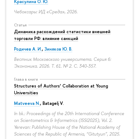
Красулина О. Ю.
Чебоксары: ИД «Среда», 2026.
Статья
Динамика расхождений статистики внешней
торговли РФ: влияние санкций
Родичев А. И.
,
Зиняков Ю. В.
Вестник Московского университета. Серия 6:
Экономика. 2026. Т. 61. № 2.
С. 340-357.
Глава в книге
Structures of Authors’ Collaboration at Young
Universities
Matveeva N.
,
Batagelj V.
In bk.: Proceedings of the 20th International Conference
on Scientometrics & Informetrics (ISSI2025), Vol. 2.
Yerevan: Publishing House of the National Academy of
Sciences of the Republic of Armenia, “Gitutyun”, 2025.