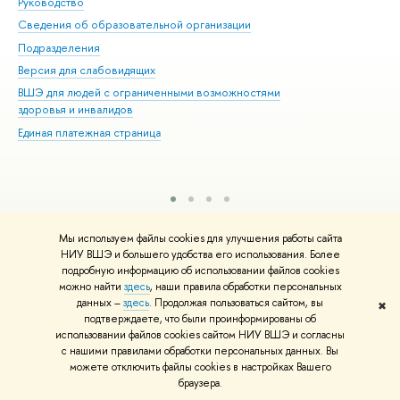
Руководство
Маг
Сведения об образовательной организации
Вт
Подразделения
Вы
Версия для слабовидящих
Ку
ВШЭ для людей с ограниченными возможностями
Пр
здоровья и инвалидов
Рег
Единая платежная страница
Яз
Вы
Обр
Редактору
Мы используем файлы cookies для улучшения работы сайта
© НИУ ВШЭ 1993–2026
Адреса и контакты
Условия использования
НИУ ВШЭ и большего удобства его использования. Более
материалов
Политика конфиденциальности
Карта сайта
подробную информацию об использовании файлов cookies
Шрифты HSE Sans и HSE Slab разработаны в
Школе дизайна НИУ ВШЭ
можно найти
здесь
, наши правила обработки персональных
данных –
здесь
. Продолжая пользоваться сайтом, вы
✖
подтверждаете, что были проинформированы об
использовании файлов cookies сайтом НИУ ВШЭ и согласны
с нашими правилами обработки персональных данных. Вы
можете отключить файлы cookies в настройках Вашего
браузера.