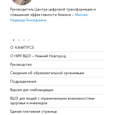
Руководитель Центра цифровой трансформации и
повышения эффективности бизнеса
–
Малова
Надежда Геннадьевна
О КАМПУСЕ
ОБР
О НИУ ВШЭ – Нижний Новгород
Бакал
Руководство
Магис
Сведения об образовательной организации
Второ
Подразделения
Высше
Версия для слабовидящих
Курсы
ВШЭ для людей с ограниченными возможностями
Профе
здоровья и инвалидов
Регио
Единая платежная страница