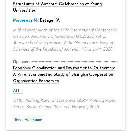
Structures of Authors’ Collaboration at Young
Universities
Matveeva N.
,
Batagelj V.
In bk.: Proceedings of the 20th International Conference
on Scientometrics & Informetrics (ISSI2025), Vol. 2.
Yerevan: Publishing House of the National Academy of
Sciences of the Republic of Armenia, “Gitutyun”, 2025.
Препринт
Economic Globalization and Environmental Outcomes:
A Panel Econometric Study of Shanghai Cooperation
Organization Economies
ALI I.
GMU Working Paper in Economics. SSRN Working Paper
Series. Social Science Research Network, 2025
Все публикации