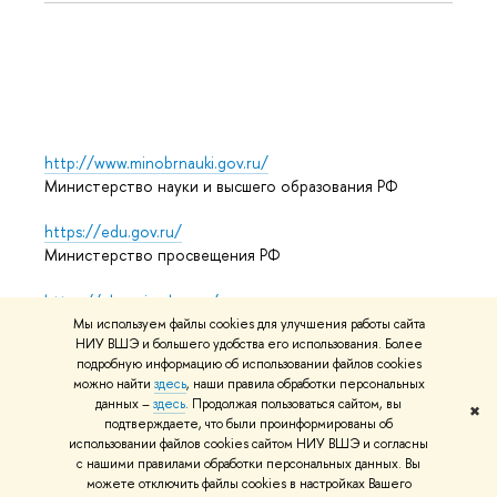
Языко
Выпус
Обрат
http://www.minobrnauki.gov.ru/
Министерство науки и высшего образования РФ
https://edu.gov.ru/
Министерство просвещения РФ
https://elearning.hse.ru/mooc
Массовые открытые онлайн-курсы
Мы используем файлы cookies для улучшения работы сайта
НИУ ВШЭ и большего удобства его использования. Более
подробную информацию об использовании файлов cookies
можно найти
здесь
, наши правила обработки персональных
© НИУ ВШЭ 1993–2026
Адреса и контакты
Условия
данных –
здесь
. Продолжая пользоваться сайтом, вы
✖
подтверждаете, что были проинформированы об
использования материалов
Политика конфиденциальности
использовании файлов cookies сайтом НИУ ВШЭ и согласны
Карта сайта
с нашими правилами обработки персональных данных. Вы
можете отключить файлы cookies в настройках Вашего
Редактору