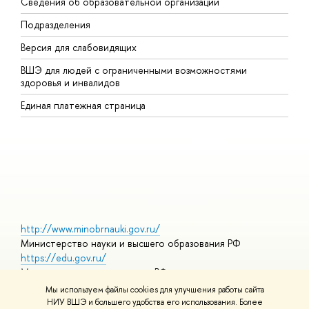
Сведения об образовательной организации
т
Подразделения
ы
ерсия для слабовидящих
К
ШЭ для людей с ограниченными возможностями
П
здоровья и инвалидо
Р
Единая платежная страница
Я
ы
О
http://www.minobrnauki.gov.ru/
Министерство науки и высшего образования РФ
https://edu.gov.ru/
Министерство просвещения РФ
https://elearning.hse.ru/mooc
Мы используем файлы cookies для улучшения работы сайта
Массовые открытые онлайн-курсы
НИУ ВШЭ и большего удобства его использования. Более