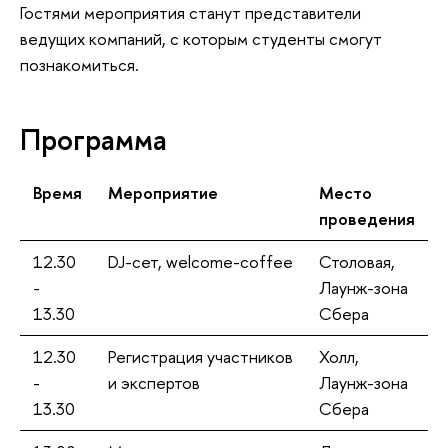
Гостями мероприятия станут представители
едущих компаний, с которым студенты смогут
познакомиться.
Программа
ремя
Мероприятие
Место
проведения
12.30
DJ-сет, welcome-coffee
Столовая,
-
Лаунж-зона
13.30
Сбера
12.30
Регистрация участнико
Холл,
-
и эксперто
Лаунж-зона
13.30
Сбера