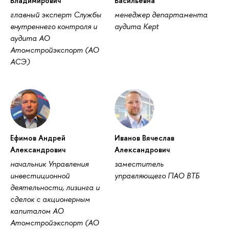
ладимирович
асильевна
лавный эксперт Службы
менеджер департамента
нутреннего контроля и
аудита Kept
аудита АО
Атомстройэкспорт (АО
АСЭ)
Ефимов Андрей
Иванов Вячесла
Александрович
Александрович
начальник Управления
заместитель
инвестиционной
управляющего ПАО ВТБ
деятельности, лизинга и
сделок с акционерным
капиталом АО
Атомстройэкспорт (АО