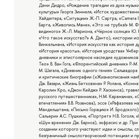
Дени Дидро, «Рождение трагедии из духа музыки
культуры» Георга Зиммеля, «Исток художествен
Хайдеггера, «Ситуации» Ж.-П. Сартра, «Camera 
Барта, «Живопись Мане», «Это не трубка!» М. Ф
видимого» Ж.-Л. Мариона, «Чёрное солнце» Ю. 
«Что такое искусство?» А. Данто), «истории ис
Винкельмана, «История искусства как история д
«История красоты», «История уродства» Умбер
дневники и эпистолярное наследие художников 
Тео» В. Ван Гога, «Флорентийский дневник» Р.-М.
М. Шагала, «Дневник одного гения» Сальвадора Д
и критические биографии («Жизнеописания наиб
Дж. Вазари, «Жизнь Бетховена» Р. Ролана, «Комн
Каролин Кро, «Джон Кейдж» Р. Хаскинса), траве
русского путешественника», Н.М. Карамзина», 
впечатления» В.В. Розанова), эссе («Рафаэлева м
Мандельштама, «Письмо Горацию» И. Бродского)
Сальери» А.С. Пушкина, «Портрет» Н.В. Гоголя, «
«Шум времени» Дж. Барнса), экфрасис и др. При
создании которого участвуют идеи и смыслы, сл
безграничный смыслотворческий потенциал и п