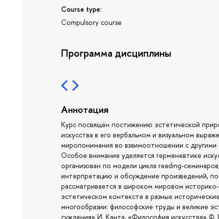
Course type:
Compulsory course
Программа дисциплины
Аннотация
Курс посвящён постижению эстетической природ
искусства в его вербальном и визуальном выраж
миропонимания во взаимоотношении с другими –
Особое внимание уделяется герменевтике искус
организован по модели цикла reading-семинаров,
интерпретацию и обсуждение произведений, пос
рассматривается в широком мировом историко-
эстетическом контексте в разные исторические
многообразии: философские труды и великие э
суждения» И. Канта, «Философия искусства» Ф. 