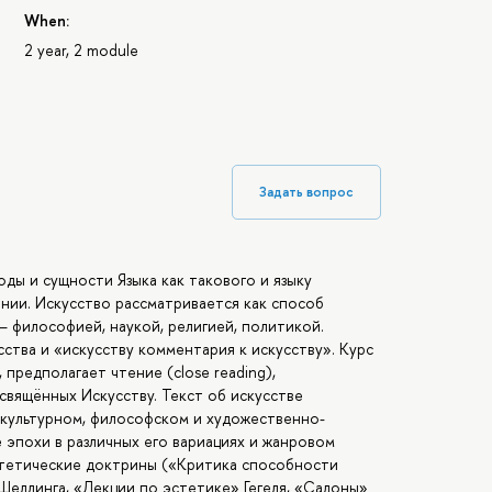
When:
2 year, 2 module
Задать вопрос
ы и сущности Языка как такового и языку
ении. Искусство рассматривается как способ
 философией, наукой, религией, политикой.
ства и «искусству комментария к искусству». Курс
 предполагает чтение (close reading),
вящённых Искусству. Текст об искусстве
культурном, философском и художественно-
 эпохи в различных его вариациях и жанровом
стетические доктрины («Критика способности
Шеллинга, «Лекции по эстетике» Гегеля, «Салоны»