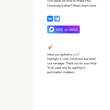
Got ideas on how to make HSE
University better? Share them here.
Have you spotted a
typo
?
Highlight it, click Ctrl+Enter and send
us a message. Thank you for your help!
To be used only for spelling or
punctuation mistakes.