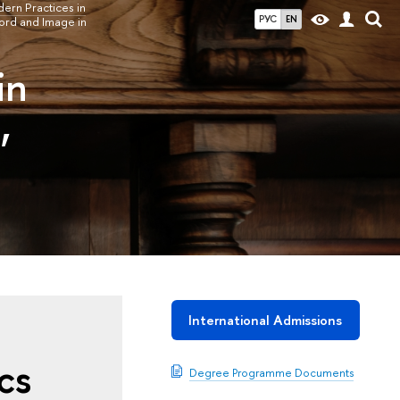
ern Practices in
РУС
EN
ord and Image in
in
,
International Admissions
cs
Degree Programme Documents