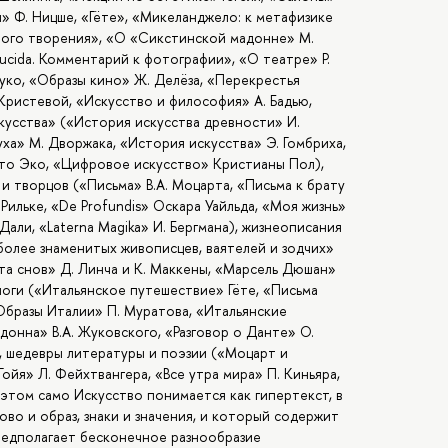
» Ф. Ницше, «Гёте», «Микеланджело: к метафизике
ного творения», «О «Сикстинской мадонне» М.
lucida. Комментарий к фотографии», «О театре» Р.
уко, «Образы кино» Ж. Делёза, «Перекрестья
Кристевой, «Искусство и философия» А. Бадью,
кусства» («История искусства древности» И.
уха» М. Дворжака, «История искусства» Э. Гомбриха,
то Эко, «Цифровое искусство» Кристианы Пол),
и творцов («Письма» В.А. Моцарта, «Письма к брату
 Рильке, «De Profundis» Оскара Уайльда, «Моя жизнь»
али, «Laterna Magika» И. Бергмана), жизнеописания
олее знаменитых живописцев, ваятелей и зодчих»
ата снов» Д. Линча и К. Маккены, «Марсель Дюшан»
логи («Итальянское путешествие» Гёте, «Письма
«Образы Италии» П. Муратова, «Итальянские
адонна» В.А. Жуковского, «Разговор о Данте» О.
, шедевры литературы и поэзии («Моцарт и
Гойя» Л. Фейхтвангера, «Все утра мира» П. Киньяра,
 этом само Искусство понимается как гипертекст, в
ово и образ, знаки и значения, и который содержит
редполагает бесконечное разнообразие