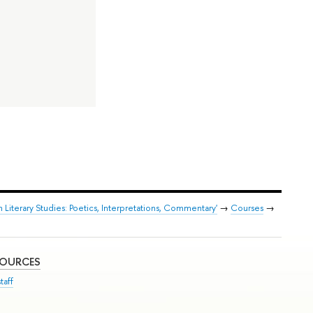
Literary Studies: Poetics, Interpretations, Commentary'
→
Courses
→
SOURCES
taff