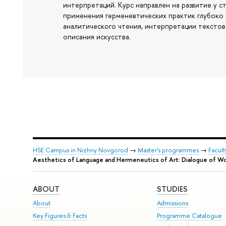
интерпретаций. Курс направлен на развитие у 
применения герменевтических практик глубоко
аналитического чтения, интерпретации текстов
описания искусства.
HSE Campus in Nizhny Novgorod
→
Master's programmes
→
Facul
Aesthetics of Language and Hermeneutics of Art: Dialogue of Wor
ABOUT
STUDIES
About
Admissions
Key Figures & Facts
Programme Catalogue