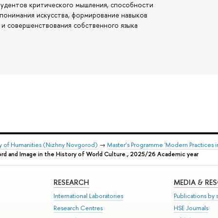
студентов критического мышления, способности
 понимания искусства, формирование навыков
 и совершенствования собственного языка
ty of Humanities (Nizhny Novgorod)
→
Master’s Programme 'Modern Practices in 
d and Image in the History of World Culture., 2025/26 Academic year
RESEARCH
MEDIA & RE
International Laboratories
Publications by s
Research Centres
HSE Journals