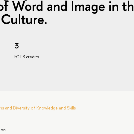
 of Word and Image in t
 Culture.
3
ECTS credits
s and Diversity of Knowledge and Skills'
ion