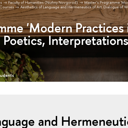
s
Faculty of Humanities (Nizhny Novgorod)
Master’s Programme 'Mod
Courses
Aesthetics of Language and Hermeneutics of Art: Dialogue of W
mme 'Modern Practices 
 Poetics, Interpretations
tudents
anguage and Hermeneuti