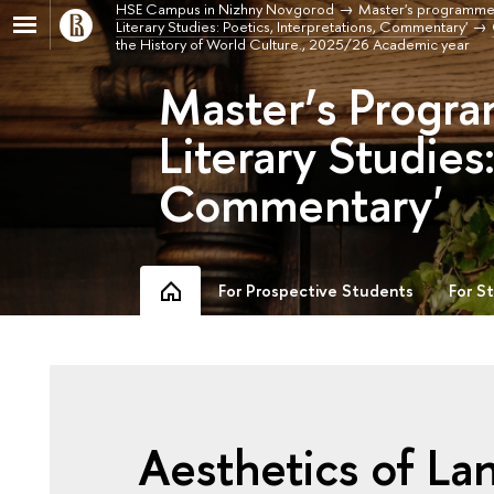
HSE Campus in Nizhny Novgorod
Master's programme
Literary Studies: Poetics, Interpretations, Commentary'
the History of World Culture., 2025/26 Academic year
Master’s Progra
Literary Studies:
Commentary'
For Prospective Students
For S
Aesthetics of L