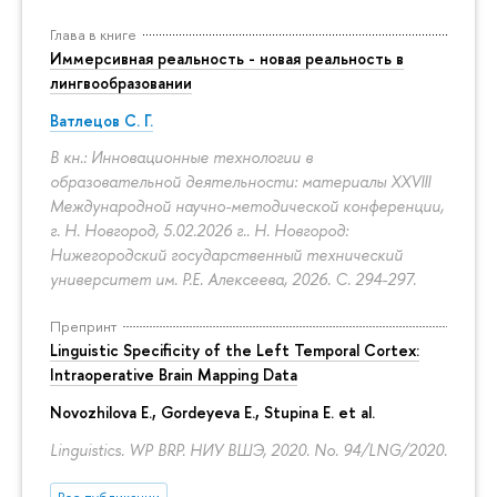
Глава в книге
Иммерсивная реальность - новая реальность в
лингвообразовании
Ватлецов С. Г.
В кн.: Инновационные технологии в
образовательной деятельности: материалы XXVIII
Международной научно-методической конференции,
г. Н. Новгород, 5.02.2026 г.. Н. Новгород:
Нижегородский государственный технический
университет им. Р.Е. Алексеева, 2026.
С. 294-297.
Препринт
Linguistic Specificity of the Left Temporal Cortex:
Intraoperative Brain Mapping Data
Novozhilova E.
,
Gordeyeva E.
,
Stupina E.
et al.
Linguistics. WP BRP. НИУ ВШЭ, 2020. No. 94/LNG/2020.