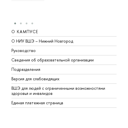
О КАМПУСЕ
ОБР
О НИУ ВШЭ – Нижний Новгород
Бакал
Руководство
Магис
Сведения об образовательной организации
Второ
Подразделения
Высше
Версия для слабовидящих
Курсы
ВШЭ для людей с ограниченными возможностями
Профе
здоровья и инвалидов
Регио
Единая платежная страница
Языко
Выпус
Обрат