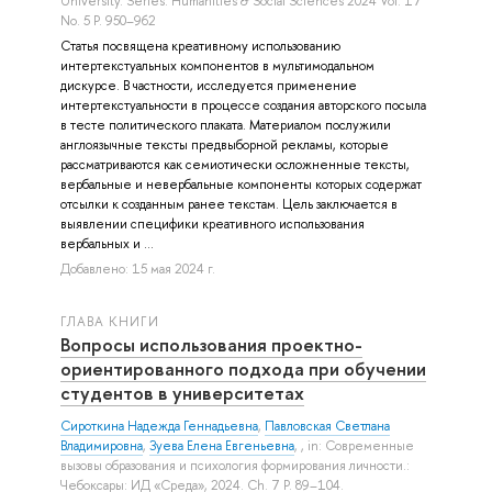
University. Series: Humanities & Social Sciences 2024 Vol. 17
No. 5 P. 950–962
Статья посвящена креативному использованию
интертекстуальных компонентов в мультимодальном
дискурсе. В частности, исследуется применение
интертекстуальности в процессе создания авторского посыла
в тесте политического плаката. Материалом послужили
англоязычные тексты предвыборной рекламы, которые
рассматриваются как семиотически осложненные тексты,
вербальные и невербальные компоненты которых содержат
отсылки к созданным ранее текстам. Цель заключается в
выявлении специфики креативного использования
вербальных и ...
Добавлено: 15 мая 2024 г.
ГЛАВА КНИГИ
Вопросы использования проектно-
ориентированного подхода при обучении
студентов в университетах
Сироткина Надежда Геннадьевна
,
Павловская Светлана
Владимировна
,
Зуева Елена Евгеньевна
, , in: Современные
вызовы образования и психология формирования личности.:
Чебоксары: ИД «Среда», 2024. Ch. 7 P. 89–104.