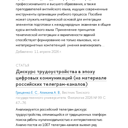
профессионального и высшего образования, а также
преподавателей английского языка, ищущих современные
инструменты организации учебного процесса. Пособие
может служить методической основой для интеграции
элементов подготовки к международным экзаменам в общие
курсы английского языка. Применение принципов
тематической интеграции и вариативности заданий
способствует формированию не только языковых, но и
метапредметных компетенций: умения анализировать ...
Добавлено: 11 апреля 2026 г.
СТАТЬЯ
Дискурс трудоустройства в эпоху
цифровых коммуникаций (на материале
российских телеграм-каналов)
Гриценко Е. С.
,
Аликина А. В.
, Вестник Томского
государственного университета. Филология 2026 № 99 С.
47–76
Анализируется российский телеграм-дискурс
трудоустройства, отличающийся от традиционных платформ
поиска работы мультимодальностью и интерактивностью.
Анализ постов из 1007 телеграм-каналов выявил ряд