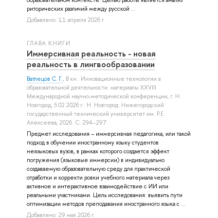
риторических различий между русской ...
Добавлено: 11 апреля 2026 г.
ГЛАВА КНИГИ
Иммерсивная реальность - новая
реальность в лингвообразовании
Ватлецов С. Г.
, В кн.: Инновационные технологии в
образовательной деятельности: материалы XXVIII
Международной научно-методической конференции, г. Н.
Новгород, 5.02.2026 г.: Н. Новгород: Нижегородский
государственный технический университет им. Р.Е.
Алексеева, 2026. С. 294–297.
Предмет исследования – иммерсивная педагогика, или такой
подход в обучении иностранному языку студентов
неязыковых вузов, в рамках которого создается эффект
погружения (языковые иммерсии) в индивидуально
создаваемую образовательную среду для практической
отработки и корректи ровки учебного материала через
активное и интерактивное взаимодействие с ИИ или
реальными участниками. Цель исследования: выявить пути
оптимизации методов преподавания иностранного языка с ...
Добавлено: 29 мая 2026 г.