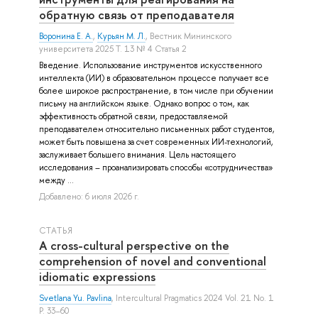
обратную связь от преподавателя
Воронина Е. А.
,
Курьян М. Л.
, Вестник Мининского
университета 2025 Т. 13 № 4 Статья 2
Введение. Использование инструментов искусственного
интеллекта (ИИ) в образовательном процессе получает все
более широкое распространение, в том числе при обучении
письму на английском языке. Однако вопрос о том, как
эффективность обратной связи, предоставляемой
преподавателем относительно письменных работ студентов,
может быть повышена за счет современных ИИ-технологий,
заслуживает большего внимания. Цель настоящего
исследования – проанализировать способы «сотрудничества»
между ...
Добавлено: 6 июля 2026 г.
СТАТЬЯ
A cross-cultural perspective on the
comprehension of novel and conventional
idiomatic expressions
Svetlana Yu. Pavlina
, Intercultural Pragmatics 2024 Vol. 21 No. 1
P. 33–60