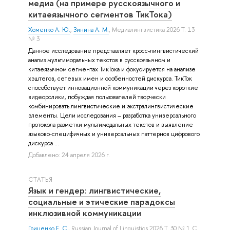
медиа (на примере русскоязычного и
китаеязычного сегментов ТикТока)
Хоменко А. Ю.
,
Зинина А. М.
, Медиалингвистика 2026 Т. 13
№ 3
Данное исследование представляет кросс-лингвистический
анализ мультимодальных текстов в русскоязычном и
китаеязычном сегментах ТикТока и фокусируется на анализе
хэштегов, сетевых имен и особенностей дискурса. ТикТок
способствует инновационной коммуникации через короткие
видеоролики, побуждая пользователей творчески
комбинировать лингвистические и экстралингвистические
элементы. Цели исследования – разработка универсального
протокола разметки мультимодальных текстов и выявление
языково-специфичных и универсальных паттернов цифрового
дискурса ...
Добавлено: 24 апреля 2026 г.
СТАТЬЯ
Язык и гендер: лингвистические,
социальные и этические парадоксы
инклюзивной коммуникации
Гриценко Е. С.
, Russian Journal of Linguistics 2026 Т. 30 № 1 С.