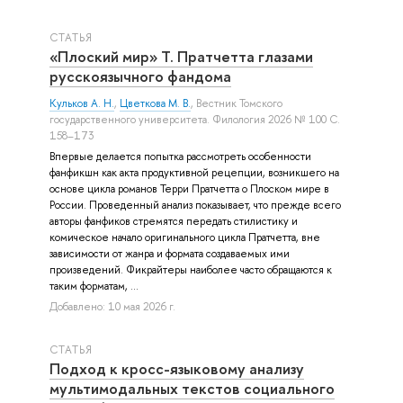
СТАТЬЯ
«Плоский мир» Т. Пратчетта глазами
русскоязычного фандома
Кульков А. Н.
,
Цветкова М. В.
, Вестник Томского
государственного университета. Филология 2026 № 100 С.
158–173
Впервые делается попытка рассмотреть особенности
фанфикшн как акта продуктивной рецепции, возникшего на
основе цикла романов Терри Пратчетта о Плоском мире в
России. Проведенный анализ показывает, что прежде всего
авторы фанфиков стремятся передать стилистику и
комическое начало оригинального цикла Пратчетта, вне
зависимости от жанра и формата создаваемых ими
произведений. Фикрайтеры наиболее часто обращаются к
таким форматам, ...
Добавлено: 10 мая 2026 г.
СТАТЬЯ
Подход к кросс-языковому анализу
мультимодальных текстов социального