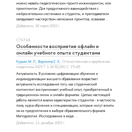
можно назвать педагогическим промпт-инжинирингом, или
промптингом. Для продуктивного взаимодействия с
нейросетевыми системами и студенты, и преподаватели
овладевают мастерством написания промптов, осваивая ...
Добавлено: 26 марта 2025 г.
СТАТЬЯ
Особенности восприятия офлайн и
онлайн учебного опыта студентами
Курьян М. Л.
,
Воронина Е. А.
, Отечественная и зарубежная
педагогика 2025 Т. 1 № 6(109) С. 73–83
Актуальность. В условиях цифровизации обучения и
индивидуализации высшего образования возрастает
актуальность исследования того, как студенческий
контингент воспринимает учебный опыт, приобретенный в
традиционном очном и онлайн форматах. Целью настоящей
работы является анализ характеристик студентов - в частности,
пола, курса обучения и специализации, которые могут влиять
на их предпочтения в выборе образовательного формата.
Методология: Исследование в виде ...
Добавлено: 11 декабря 2025 г.