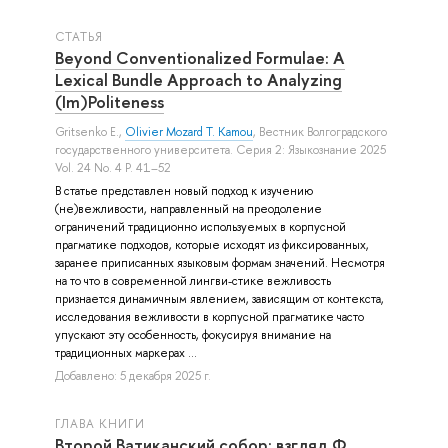
СТАТЬЯ
Beyond Conventionalized Formulae: A
Lexical Bundle Approach to Analyzing
(Im)Politeness
Gritsenko E.
,
Olivier Mozard T. Kamou
, Вестник Волгоградского
государственного университета. Серия 2: Языкознание 2025
Vol. 24 No. 4 P. 41–52
В статье представлен новый подход к изучению
(не)вежливости, направленный на преодоление
ограничений традиционно используемых в корпусной
прагматике подходов, которые исходят из фиксированных,
заранее приписанных языковым формам значений. Несмотря
на то что в современной лингви-стике вежливость
признается динамичным явлением, зависящим от контекста,
исследования вежливости в корпусной прагматике часто
упускают эту особенность, фокусируя внимание на
традиционных маркерах ...
Добавлено: 5 декабря 2025 г.
ГЛАВА КНИГИ
Второй Ватиканский собор: взгляд Ф.