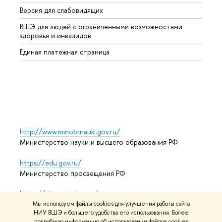
Версия для слабовидящих
Курсы
ВШЭ для людей с ограниченными возможностями
Профе
здоровья и инвалидов
Регио
Единая платежная страница
Языко
Выпус
Обрат
http://www.minobrnauki.gov.ru/
Министерство науки и высшего образования РФ
https://edu.gov.ru/
Министерство просвещения РФ
https://elearning.hse.ru/mooc
Массовые открытые онлайн-курсы
Мы используем файлы cookies для улучшения работы сайта
НИУ ВШЭ и большего удобства его использования. Более
подробную информацию об использовании файлов cookies