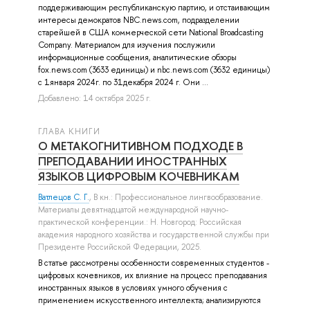
поддерживающим республиканскую партию, и отстаивающим
интересы демократов NBC.news.com, подразделении
старейшей в США коммерческой сети National Broadcasting
Company. Материалом для изучения послужили
информационные сообщения, аналитические обзоры
fox.news.com (3633 единицы) и nbc.news.com (3632 единицы)
с 1января 2024г. по 31декабря 2024 г. Они ...
Добавлено: 14 октября 2025 г.
ГЛАВА КНИГИ
О МЕТАКОГНИТИВНОМ ПОДХОДЕ В
ПРЕПОДАВАНИИ ИНОСТРАННЫХ
ЯЗЫКОВ ЦИФРОВЫМ КОЧЕВНИКАМ
Ватлецов С. Г.
, В кн.: Профессиональное лингвообразование.
Материалы девятнадцатой международной научно-
практической конференции.: Н. Новгород: Российская
академия народного хозяйства и государственной службы при
Президенте Российской Федерации, 2025.
В статье рассмотрены особенности современных студентов -
цифровых кочевников, их влияние на процесс преподавания
иностранных языков в условиях умного обучения с
применением искусственного интеллекта; анализируются