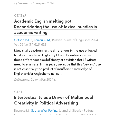
Добавлено: 23 февраля 2024 г.
СТАТЬЯ
Academic English melting pot:
Reconsidering the use of lexical bundles in
academic writing
Gritsenko E.S
,
Kamou O.M.
, Russian Journal of Linguistics 2024
Vol. 28 No. 3 P. 615–632
Many studies addressing the differences in the use of lexical
bundles in academic English by L1 and L2 writers interpret
these differences as a deficiency or deviation that L2 writers
need to eliminate. In this paper, we argue that this “deviant” use
is not essentially the product of insufficient knowledge of
English and/or Anglophone norms ...
Добавлено: 31 октября 2024 г.
СТАТЬЯ
Intertextuality as a Driver of Multimodal
Creativity in Political Advertising
Baranova M.
,
Svetlana Yu. Pavlina
, Journal of Siberian Federal