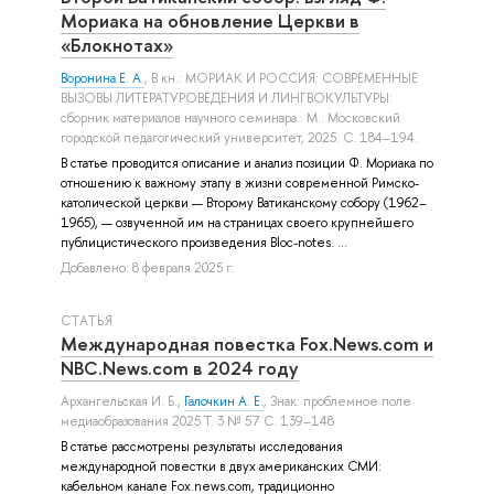
Мориака на обновление Церкви в
«Блокнотах»
Воронина Е. А.
, В кн.: МОРИАК И РОССИЯ: СОВРЕМЕННЫЕ
ВЫЗОВЫ ЛИТЕРАТУРОВЕДЕНИЯ И ЛИНГВОКУЛЬТУРЫ:
сборник материалов научного семинара.: М.: Московский
городской педагогический университет, 2025. С. 184–194.
В статье проводится описание и анализ позиции Ф. Мориака по
отношению к важному этапу в жизни современной Римско-
католической церкви — Второму Ватиканскому собору (1962–
1965), — озвученной им на страницах своего крупнейшего
публицистического произведения Bloc-notes. ...
Добавлено: 8 февраля 2025 г.
СТАТЬЯ
Международная повестка Fox.News.com и
NBC.News.com в 2024 году
Архангельская И. Б.
,
Галочкин А. Е.
, Знак: проблемное поле
медиаобразования 2025 Т. 3 № 57 С. 139–148
В статье рассмотрены результаты исследования
международной повестки в двух американских СМИ:
кабельном канале Fox.news.com, традиционно