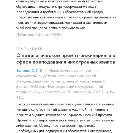
социокультурные и психологические характеристики
обучающихся, ведущие к трансформации методов
преподавания и требований к образовательной среде;
представлены современные стратегии, ориентированные на
повышение персонализации, мотивации и адаптивности
учебного процесса, а также формирование ...
Добавлено: 6 февраля 2026 г.
ГЛАВА КНИГИ
О педагогическом промпт-инжиниринге в
сфере преподавания иностранных языков
Ватлецов С. Г.
, В кн.: Инновационные технологии в
образовательной деятельности : Материалы XXVII
Международной научно-методической конференции 6
февраля 2025 года.: Нижегородский государственный
технический университет им. Р.Е. Алексеева, 2025. С. 408–
411.
Сегодня наиважнейшей компетенцией становится умение
наладить конструктивный диалог с машиной, т.е. написать
промпт и оценить качество сгенерированного ИИ продукта.
Промпт – это запрос человека к нейросети выполнить какое-
либо задание. Совокупность запросов (промптов),
необходимых для поддержания образовательного процесса,