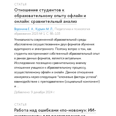
СТАТЬЯ
Отношение студентов к
образовательному опыту офлайн и
онлайн: сравнительный анализ
Воронина Е. А.
,
Курьян М. Л.
, Педагогика и психология
образования 2025 № 1 С. 88–103
Уникальность современной образовательной среды
обусловлена сосуществованием двух форматов обучения:
аудиторного и электронного. Поэтому вопрос о том, как
студенты воспринимают собственный образовательный опыт
в рамках данных форматов, является актуальным.
Исследование посвящено сравнительному анализу
отношения учащихся к образовательному процессу,
осуществляемому офлайн и онлайн. Данное отношение
измерялось через следующие “ключевые факторы успеха”:
взаимодействие с преподавателем (социальный компонент)
и ...
Добавлено: 9 декабря 2024 г.
СТАТЬЯ
Работа над ошибками «по-новому»: ИИ-
инструменты для реагирования на