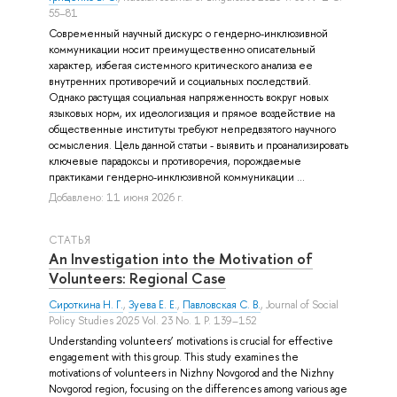
55–81
Современный научный дискурс о гендерно-инклюзивной
коммуникации носит преимущественно описательный
характер, избегая системного критического анализа ее
внутренних противоречий и социальных последствий.
Однако растущая социальная напряженность вокруг новых
языковых норм, их идеологизация и прямое воздействие на
общественные институты требуют непредвзятого научного
осмысления. Цель данной статьи - выявить и проанализировать
ключевые парадоксы и противоречия, порождаемые
практиками гендерно-инклюзивной коммуникации ...
Добавлено: 11 июня 2026 г.
СТАТЬЯ
An Investigation into the Motivation of
Volunteers: Regional Case
Сироткина Н. Г.
,
Зуева Е. Е.
,
Павловская С. В.
, Journal of Social
Policy Studies 2025 Vol. 23 No. 1 P. 139–152
Understanding volunteers’ motivations is crucial for effective
engagement with this group. This study examines the
motivations of volunteers in Nizhny Novgorod and the Nizhny
Novgorod region, focusing on the differences among various age