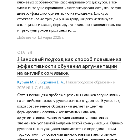
ключевых особенностей рассматриваемого дискурса, в том
числе интердискурсивность, сегментированность, жанровую
диверсификацию, ориентацию на молодежь. Дискурс
отражает новые тренды рынка труда, широко использует
англицизмы и мемы, формируя уникальное транслингвальное
и транскультурное пространство. ...
Добавлено: 13 марта 2026 г.
СТАТЬЯ
Жанровый подход как способ повышения
эффективности обучения аргументации
на английском языке.
Курьян М. Л.
,
Воронина Е. А.
, Нижегородское образование
2026 № 1 С. 61–68
Статья посвящена проблеме развития навыков аргументации
на английском языке у русскоязычных студентов. В условиях,
когда современное образование делает акцент на
формировании сложных когнитивных навыков,
аргументативная компетенция становится ключевым
элементом успешной академической коммуникации. Однако
русскоязычные учащиеся сталкиваются с определенными
трудностями при освоении данного навыка в англоязычном
образовательном контексте. Целью работы является анализ