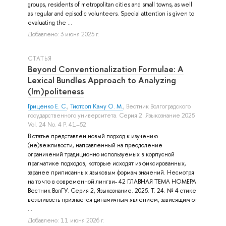
groups, residents of metropolitan cities and small towns, as well
as regular and episodic volunteers. Special attention is given to
evaluating the ...
Добавлено: 3 июня 2025 г.
СТАТЬЯ
Beyond Conventionalization Formulae: A
Lexical Bundles Approach to Analyzing
(Im)politeness
Гриценко Е. С.
,
Тиотсоп Каму О. М.
, Вестник Волгоградского
государственного университета. Серия 2: Языкознание 2025
Vol. 24 No. 4 P. 41–52
В статье представлен новый подход к изучению
(не)вежливости, направленный на преодоление
ограничений традиционно используемых в корпусной
прагматике подходов, которые исходят из фиксированных,
заранее приписанных языковым формам значений. Несмотря
на то что в современной лингви- 42 ГЛАВНАЯ ТЕМА НОМЕРА
Вестник ВолГУ. Серия 2, Языкознание. 2025. Т. 24. № 4 стике
вежливость признается динамичным явлением, зависящим от
...
Добавлено: 11 июня 2026 г.