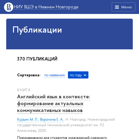
НИУ ВШЭ в Нижнем Новгороде
Меню
Публикации
370 ПУБЛИКАЦИЙ
Сортировка:
по названию
по году
КНИГА
Английский язык в контексте:
формирование актуальных
коммуникативных навыков
Курьян М. Л.
,
Воронина Е. А.
, Н. Новгород: Нижегородский
государственный технический университет им. Р.Е.
Алексеева, 2026.
Предназначено для студентов учреждений среднего