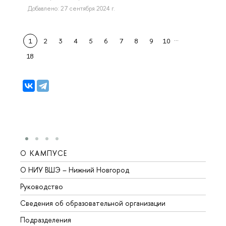
Добавлено: 27 сентября 2024 г.
…
1
2
3
4
5
6
7
8
9
10
18
О КАМПУСЕ
ОБР
О НИУ ВШЭ – Нижний Новгород
Бакал
Руководство
Магис
Сведения об образовательной организации
Второ
Подразделения
Высше