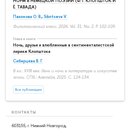
НОРМ В НЕМЕЦКОЙ ПОЭЗИИ (Ф. Г. КЛОПШТОК И
Ё. ТАВАДА)
Пахомова О. В.
,
Sibirtseva V.
Филологический класс. 2026. Vol. 31. No. 2.
P. 102-109.
Глава в книге
Ночь, друзья и влюбленные в сентименталистской
лирике Клопштока
Сибирцева В. Г.
В кн.: XVIII век: день и ночь в литературе и искусстве
эпохи. СПб.: Алетейя, 2025.
С. 124-134.
Все публикации
КОНТАКТЫ
603155, г. Нижний Новгород,