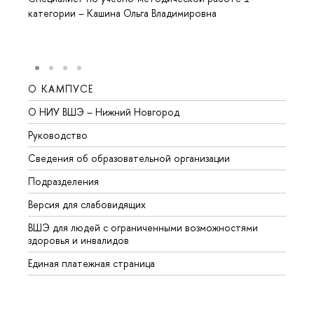
категории
–
Кашина Ольга Владимировна
О КАМПУСЕ
ОБР
О НИУ ВШЭ – Нижний Новгород
Бакал
Руководство
Магис
Сведения об образовательной организации
Второ
Подразделения
Высше
Версия для слабовидящих
Курсы
ВШЭ для людей с ограниченными возможностями
Профе
здоровья и инвалидов
Регио
Единая платежная страница
Языко
Выпус