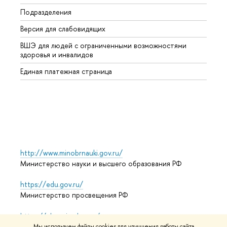
Подразделения
Высше
Версия для слабовидящих
Курсы
ВШЭ для людей с ограниченными возможностями
Профе
здоровья и инвалидов
Регио
Единая платежная страница
Языко
Выпус
Обрат
http://www.minobrnauki.gov.ru/
Министерство науки и высшего образования РФ
https://edu.gov.ru/
Министерство просвещения РФ
https://elearning.hse.ru/mooc
Массовые открытые онлайн-курсы
Мы используем файлы cookies для улучшения работы сайта