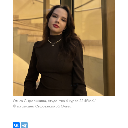
Ольга Сыроежкина, студентка 4 курса 22ИЯМК-1
© из архива Сыроежкиной Ольги