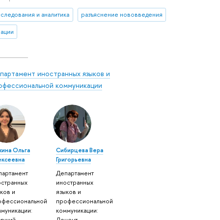
сследования и аналитика
разъяснение нововведения
ации
партамент иностранных языков и
офессиональной коммуникации
хина Ольга
Сибирцева Вера
ексеевна
Григорьевна
партамент
Департамент
остранных
иностранных
ков и
языков и
офессиональной
профессиональной
ммуникации:
коммуникации:
арший
Доцент