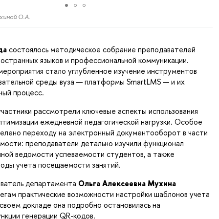
хиной О.А.
да
состоялось методическое собрание преподавателей
остранных языков и профессиональной коммуникации.
мероприятия стало углубленное изучение инструментов
вательной среды вуза — платформы SmartLMS — и их
ный процесс.
участники рассмотрели ключевые аспекты использования
птимизации ежедневной педагогической нагрузки. Особое
делено переходу на электронный документооборот в части
мости: преподаватели детально изучили функционал
ной ведомости успеваемости студентов, а также
оды учета посещаемости занятий.
ватель департамента
Ольга Алексеевна Мухина
легам практические возможности настройки шаблонов учета
своем докладе она подробно остановилась на
ункции генерации QR-кодов.