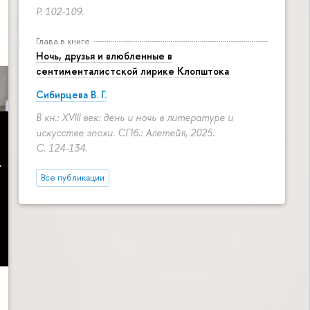
P. 102-109.
Глава в книге
Ночь, друзья и влюбленные в
сентименталистской лирике Клопштока
Сибирцева В. Г.
В кн.: XVIII век: день и ночь в литературе и
искусстве эпохи. СПб.: Алетейя, 2025.
С. 124-134.
Все публикации