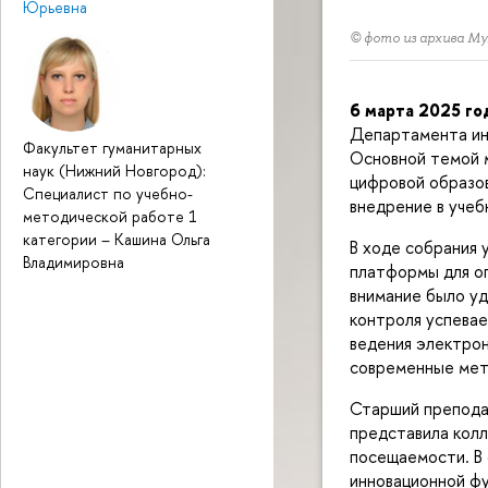
Юрьевна
© фото из архива Му
6 марта 2025 го
Департамента ин
Факультет гуманитарных
Основной темой 
наук (Нижний Новгород):
цифровой образо
Специалист по учебно-
внедрение в учеб
методической работе 1
категории
–
Кашина Ольга
В ходе собрания 
Владимировна
платформы для о
внимание было у
контроля успевае
ведения электрон
современные мет
Старший препода
представила кол
посещаемости. В 
инновационной ф