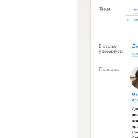
Темы
и
иннов
Де
В статье
упомянуты
пр
Персоны
Му
Ал
Де
ин
язы
пр
ко
Ст