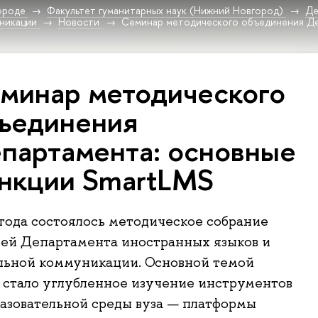
ороде
Факультет гуманитарных наук (Нижний Новгород)
Де
никации
Новости
Семинар методического объединения Де
минар методического
ъединения
партамента: основные
нкции SmartLMS
 года состоялось методическое собрание
ей Департамента иностранных языков и
льной коммуникации. Основной темой
стало углубленное изучение инструментов
азовательной среды вуза — платформы