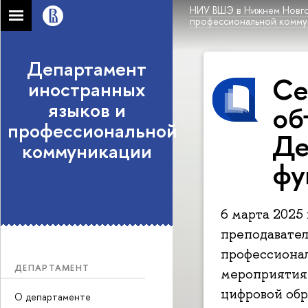
НИУ ВШЭ в Нижнем Новг
профессиональной комму
Департамент
Се
иностранных
языков и
об
профессиональной
Де
коммуникации
фу
6 марта 2025
преподавател
профессиона
ДЕПАРТАМЕНТ
мероприятия 
цифровой обр
О департаменте