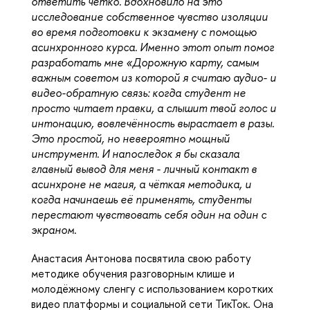
ответить чётко. Вдохновило на это 
исследование собственное чувство изоляции 
во время подготовки к экзамену с помощью 
асинхронного курса. Именно этот опыт помог 
разработать мне «Дорожную карту, самым 
важным советом из которой я считаю аудио- и 
видео-обратную связь: когда студент не 
просто читает правки, а слышит твой голос и 
интонацию, вовлечённость вырастает в разы. 
Это простой, но невероятно мощный 
инструмент. И напоследок я бы сказала 
главный вывод для меня - личный контакт в 
асинхроне не магия, а чёткая методика, и 
когда начинаешь её применять, студенты 
перестают чувствовать себя один на один с 
экраном.
Анастасия Антонова посвятила свою работу 
методике обучения разговорным клише и 
молодёжному сленгу с использованием коротких 
видео платформы и социальной сети ТикТок. Она 