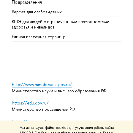
Подразделения
Высше
Версия для слабовидящих
Курсы
ВШЭ для людей с ограниченными возможностями
Профе
здоровья и инвалидов
Регио
Единая платежная страница
Языко
Выпус
Обрат
http://www.minobrnauki.gov.ru/
Министерство науки и высшего образования РФ
https://edu.gov.ru/
Министерство просвещения РФ
https://elearning.hse.ru/mooc
Массовые открытые онлайн-курсы
Мы используем файлы cookies для улучшения работы сайта