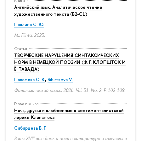
Книга
Английский язык. Аналитическое чтение
художественного текста (B2-C1)
Павлина С. Ю.
M.: Flinta, 2023.
Статья
ТВОРЧЕСКИЕ НАРУШЕНИЯ СИНТАКСИЧЕСКИХ
НОРМ В НЕМЕЦКОЙ ПОЭЗИИ (Ф. Г. КЛОПШТОК И
Ё. ТАВАДА)
Пахомова О. В.
,
Sibirtseva V.
Филологический класс. 2026. Vol. 31. No. 2.
P. 102-109.
Глава в книге
Ночь, друзья и влюбленные в сентименталистской
лирике Клопштока
Сибирцева В. Г.
В кн.: XVIII век: день и ночь в литературе и искусстве