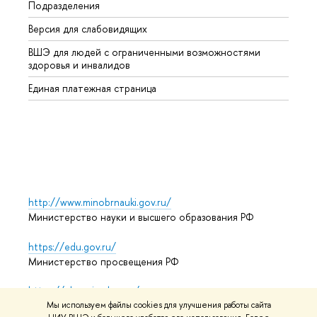
Подразделения
Высше
Версия для слабовидящих
Курсы
ВШЭ для людей с ограниченными возможностями
Профе
здоровья и инвалидов
Регио
Единая платежная страница
Языко
Выпус
Обрат
http://www.minobrnauki.gov.ru/
Министерство науки и высшего образования РФ
https://edu.gov.ru/
Министерство просвещения РФ
https://elearning.hse.ru/mooc
Массовые открытые онлайн-курсы
Мы используем файлы cookies для улучшения работы сайта