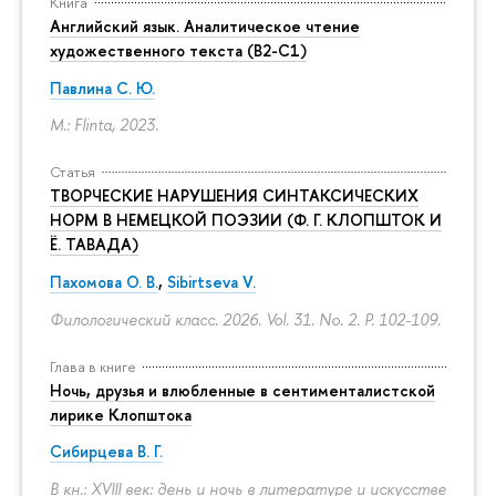
Книга
Английский язык. Аналитическое чтение
художественного текста (B2-C1)
Павлина С. Ю.
M.: Flinta, 2023.
Статья
ТВОРЧЕСКИЕ НАРУШЕНИЯ СИНТАКСИЧЕСКИХ
НОРМ В НЕМЕЦКОЙ ПОЭЗИИ (Ф. Г. КЛОПШТОК И
Ё. ТАВАДА)
Пахомова О. В.
,
Sibirtseva V.
Филологический класс. 2026. Vol. 31. No. 2.
P. 102-109.
Глава в книге
Ночь, друзья и влюбленные в сентименталистской
лирике Клопштока
Сибирцева В. Г.
В кн.: XVIII век: день и ночь в литературе и искусстве