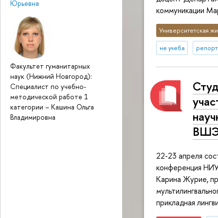
Юрьевна
коммуникации Ма
Университетская жи
не учеба
репорт
Факультет гуманитарных
наук (Нижний Новгород):
Студ
Специалист по учебно-
методической работе 1
учас
категории
–
Кашина Ольга
науч
Владимировна
ВШЭ
22-23 апреля сос
конференция НИУ
Карина Журие, п
мультилингвально
прикладная лингв