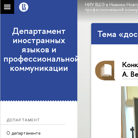
НИУ ВШЭ в Нижнем Новг
профессиональной комму
Департамент
Тема «до
иностранных
языков и
профессиональной
Конк
коммуникации
А. В
ДЕПАРТАМЕНТ
О департаменте