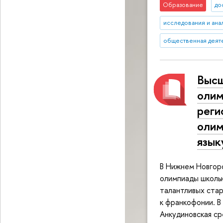
Образование
до
исследования и ана
общественная деят
Высш
олим
реги
олим
язык
В Нижнем Новгор
олимпиады школьн
талантливых стар
к франкофонии. В
Анкудиновская ср