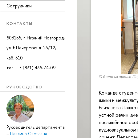
Сотрудники
КОНТАКТЫ
603155, г. Нижний Новгород,
ул. Б.Печерская д. 25/12,
каб. 310
тел: +7 (831) 436-74-09
© фото из архива Пе
РУКОВОДСТВО
Команда студент
языки и межкульт
Елизавета Лашко 
устной речи» име
посвящённое осо
Руководитель департамента
аудиовизуальном
–
Павлина Светлана
доцент Департам