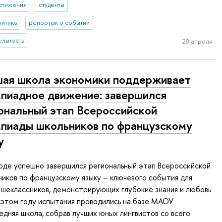
стижения
студенты
литика
репортаж о событии
ельность
28 апреля
ая школа экономики поддерживает
пиадное движение: завершился
ональный этап Всероссийской
пиады школьников по французскому
у
оде успешно завершился региональный этап Всероссийской
иков по французскому языку – ключевого события для
шеклассников, демонстрирующих глубокие знания и любовь
 этом году испытания проводились на базе МАОУ
едняя школа, собрав лучших юных лингвистов со всего