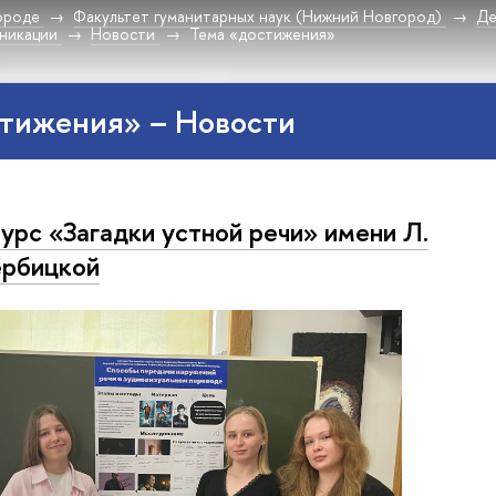
ороде
Факультет гуманитарных наук (Нижний Новгород)
Де
никации
Новости
Тема «достижения»
стижения» – Новости
урс «Загадки устной речи» имени Л.
ербицкой