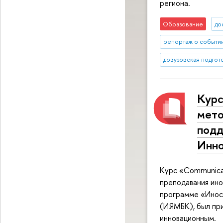
региона.
Образование
до
репортаж о событи
довузовская подгот
Курс
мето
подд
Инно
Курс «Communicat
преподавания ино
программе «Инос
(ИЯМБК), был пр
инновационным.