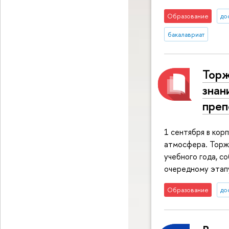
Образование
до
бакалавриат
Торж
знан
преп
1 сентября в кор
атмосфера. Торже
учебного года, с
очередному этап
Образование
до