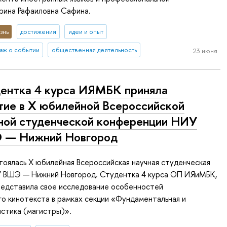
рина Рафаиловна Сафина.
знь
достижения
идеи и опыт
аж о событии
общественная деятельность
23 июня
ентка 4 курса ИЯМБК приняла
тие в X юбилейной Всероссийской
ной студенческой конференции НИУ
 — Нижний Новгород
тоялась X юбилейная Всероссийская научная студенческая
 ВШЭ — Нижний Новгород. Студентка 4 курса ОП ИЯиМБК,
редставила свое исследование особенностей
го кинотекста в рамках секции «Фундаментальная и
истика (магистры)».