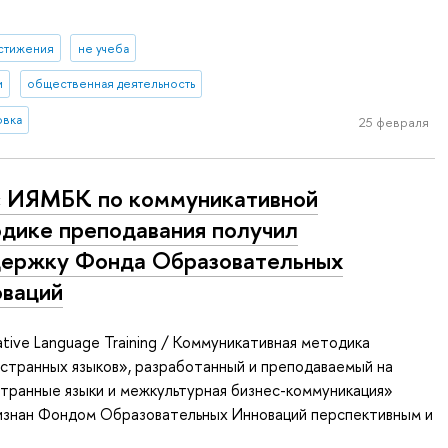
стижения
не учеба
и
общественная деятельность
овка
25 февраля
 ИЯМБК по коммуникативной
дике преподавания получил
ержку Фонда Образовательных
ваций
ive Language Training / Коммуникативная методика
странных языков», разработанный и преподаваемый на
транные языки и межкультурная бизнес-коммуникация»
изнан Фондом Образовательных Инноваций перспективным и