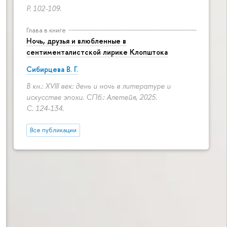
P. 102-109.
Глава в книге
Ночь, друзья и влюбленные в
сентименталистской лирике Клопштока
Сибирцева В. Г.
В кн.: XVIII век: день и ночь в литературе и
искусстве эпохи. СПб.: Алетейя, 2025.
С. 124-134.
Все публикации