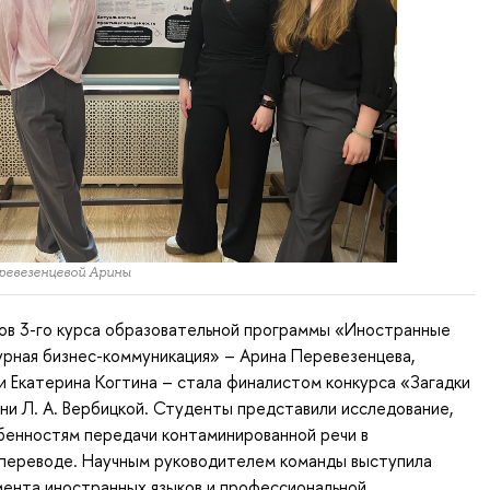
ревезенцевой Арины
ов 3-го курса образовательной программы «Иностранные
урная бизнес-коммуникация» – Арина Перевезенцева,
и Екатерина Когтина – стала финалистом конкурса «Загадки
ни Л. А. Вербицкой. Студенты представили исследование,
бенностям передачи контаминированной речи в
 переводе. Научным руководителем команды выступила
ента иностранных языков и профессиональной