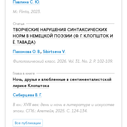
Павлина С. Ю.
M.: Flinta, 2023.
Статья
ТВОРЧЕСКИЕ НАРУШЕНИЯ СИНТАКСИЧЕСКИХ
НОРМ В НЕМЕЦКОЙ ПОЭЗИИ (Ф. Г. КЛОПШТОК И
Ё. ТАВАДА)
Пахомова О. В.
,
Sibirtseva V.
Филологический класс. 2026. Vol. 31. No. 2.
P. 102-109.
Глава в книге
Ночь, друзья и влюбленные в сентименталистской
лирике Клопштока
Сибирцева В. Г.
В кн.: XVIII век: день и ночь в литературе и искусстве
эпохи. СПб.: Алетейя, 2025.
С. 124-134.
Все публикации