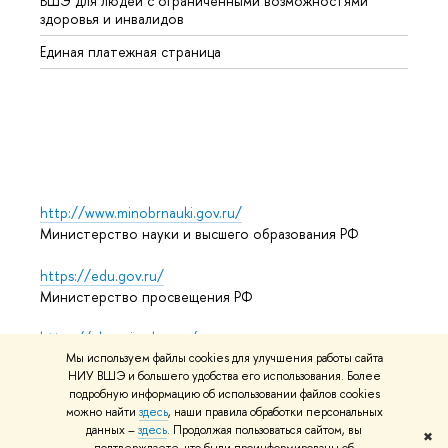
ВШЭ для людей с ограниченными возможностями
Профе
здоровья и инвалидов
Регио
Единая платежная страница
Языко
Выпус
Обрат
http://www.minobrnauki.gov.ru/
Министерство науки и высшего образования РФ
https://edu.gov.ru/
Министерство просвещения РФ
https://elearning.hse.ru/mooc
Массовые открытые онлайн-курсы
Мы используем файлы cookies для улучшения работы сайта
НИУ ВШЭ и большего удобства его использования. Более
подробную информацию об использовании файлов cookies
можно найти
здесь
, наши правила обработки персональных
данных –
здесь
. Продолжая пользоваться сайтом, вы
© НИУ ВШЭ 1993–2026
Адреса и контакты
Условия
✖