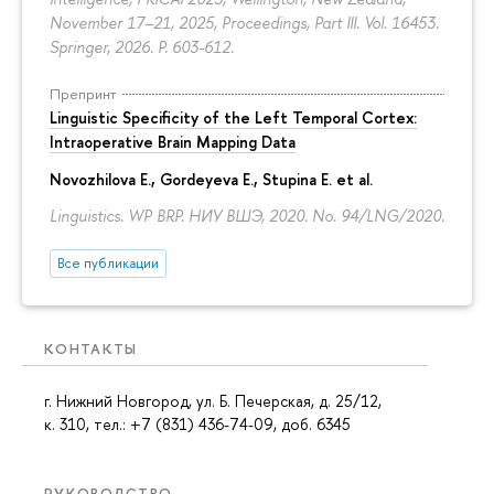
November 17–21, 2025, Proceedings, Part III. Vol. 16453.
Springer, 2026.
P. 603-612.
Препринт
Linguistic Specificity of the Left Temporal Cortex:
Intraoperative Brain Mapping Data
Novozhilova E.
,
Gordeyeva E.
,
Stupina E.
et al.
Linguistics. WP BRP. НИУ ВШЭ, 2020. No. 94/LNG/2020.
Все публикации
КОНТАКТЫ
г. Нижний Новгород, ул. Б. Печерская, д. 25/12,
к. 310, тел.: +7 (831) 436-74-09, доб. 6345
РУКОВОДСТВО