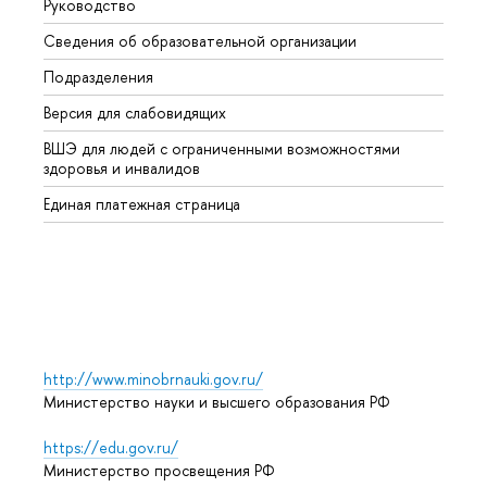
Руководство
Магис
Сведения об образовательной организации
Второ
Подразделения
Высше
Версия для слабовидящих
Курсы
ВШЭ для людей с ограниченными возможностями
Профе
здоровья и инвалидов
Регио
Единая платежная страница
Языко
Выпус
Обрат
http://www.minobrnauki.gov.ru/
Министерство науки и высшего образования РФ
https://edu.gov.ru/
Министерство просвещения РФ