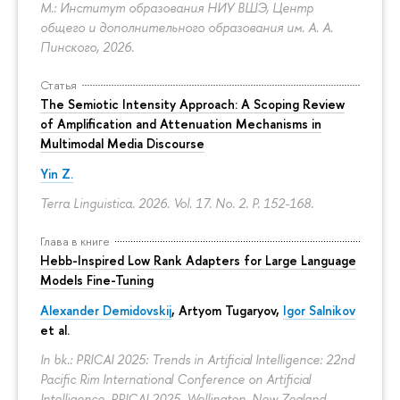
М.: Институт образования НИУ ВШЭ, Центр
общего и дополнительного образования им. А. А.
Пинского, 2026.
Статья
The Semiotic Intensity Approach: A Scoping Review
of Amplification and Attenuation Mechanisms in
Multimodal Media Discourse
Yin Z.
Terra Linguistica. 2026. Vol. 17. No. 2.
P. 152-168.
Глава в книге
Hebb-Inspired Low Rank Adapters for Large Language
Models Fine-Tuning
Alexander Demidovskij
,
Artyom Tugaryov
,
Igor Salnikov
et al.
In bk.: PRICAI 2025: Trends in Artificial Intelligence: 22nd
Pacific Rim International Conference on Artificial
Intelligence, PRICAI 2025, Wellington, New Zealand,