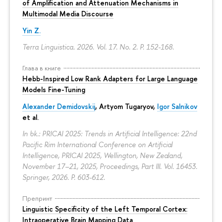
of Amplification and Attenuation Mechanisms in
Multimodal Media Discourse
Yin Z.
Terra Linguistica. 2026. Vol. 17. No. 2.
P. 152-168.
Глава в книге
Hebb-Inspired Low Rank Adapters for Large Language
Models Fine-Tuning
Alexander Demidovskij
,
Artyom Tugaryov
,
Igor Salnikov
et al.
In bk.: PRICAI 2025: Trends in Artificial Intelligence: 22nd
Pacific Rim International Conference on Artificial
Intelligence, PRICAI 2025, Wellington, New Zealand,
November 17–21, 2025, Proceedings, Part III. Vol. 16453.
Springer, 2026.
P. 603-612.
Препринт
Linguistic Specificity of the Left Temporal Cortex:
Intraoperative Brain Mapping Data