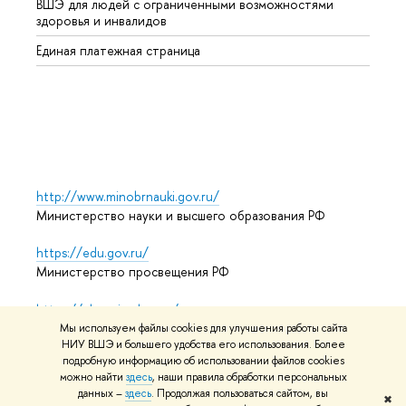
ВШЭ для людей с ограниченными возможностями
Профе
здоровья и инвалидов
Регио
Единая платежная страница
Языко
Выпус
Обрат
http://www.minobrnauki.gov.ru/
Министерство науки и высшего образования РФ
https://edu.gov.ru/
Министерство просвещения РФ
https://elearning.hse.ru/mooc
Массовые открытые онлайн-курсы
Мы используем файлы cookies для улучшения работы сайта
НИУ ВШЭ и большего удобства его использования. Более
подробную информацию об использовании файлов cookies
можно найти
здесь
, наши правила обработки персональных
© НИУ ВШЭ 1993–2026
Адреса и контакты
Условия
данных –
здесь
. Продолжая пользоваться сайтом, вы
✖