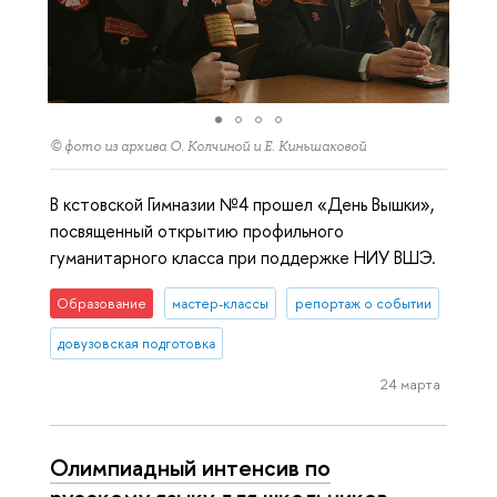
© фото из архива О. Колчиной и Е. Киньшаковой
В кстовской Гимназии №4 прошел «День Вышки»,
посвященный открытию профильного
гуманитарного класса при поддержке НИУ ВШЭ.
Образование
мастер-классы
репортаж о событии
довузовская подготовка
24 марта
Олимпиадный интенсив по
русскому языку для школьников.