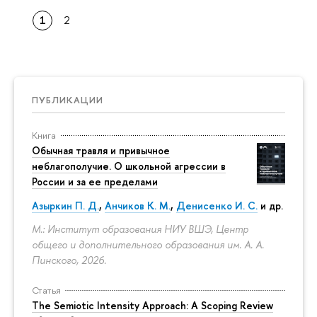
1
2
ПУБЛИКАЦИИ
Книга
Обычная травля и привычное
неблагополучие. О школьной агрессии в
России и за ее пределами
Азыркин П. Д.
,
Анчиков К. М.
,
Денисенко И. С.
и др.
М.: Институт образования НИУ ВШЭ, Центр
общего и дополнительного образования им. А. А.
Пинского, 2026.
Статья
The Semiotic Intensity Approach: A Scoping Review