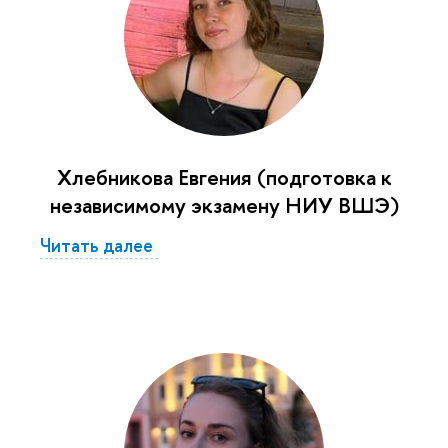
Хлебникова Евгения (подготовка к
независимому экзамену НИУ ВШЭ)
Читать далее
Мы используем файлы cookies для улучшения работы сайта
НИУ ВШЭ и большего удобства его использования. Более
подробную информацию об использовании файлов cookies
можно найти
здесь
, наши правила обработки персональных
данных –
здесь
. Продолжая пользоваться сайтом, вы
✖
подтверждаете, что были проинформированы об
использовании файлов cookies сайтом НИУ ВШЭ и согласны
с нашими правилами обработки персональных данных. Вы
можете отключить файлы cookies в настройках Вашего
браузера.