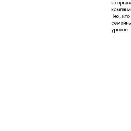
за орга
компани
Тех, кто
семейны
уровне.