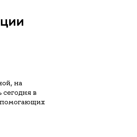
ации
ой, на
 сегодня в
, помогающих