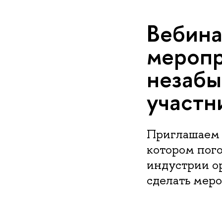
Вебина
меропр
незабы
участн
Приглашаем 
котором пого
индустрии о
сделать мер