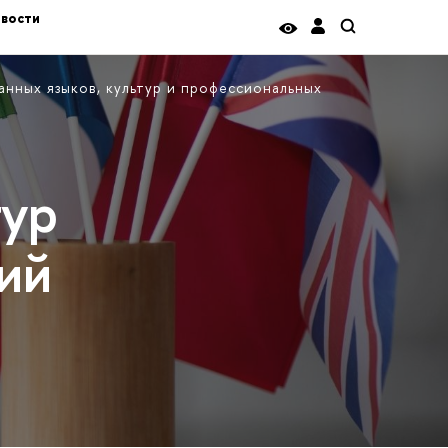
вости
нных языков, культур и профессиональных
тур
ий