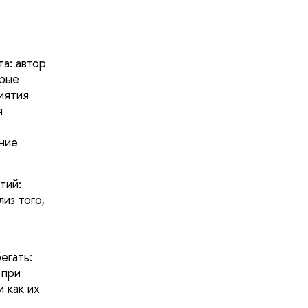
а: автор
орые
иятия
я
ние
тий:
из того,
егать:
 при
 как их