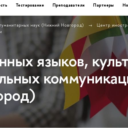
сть
Тестирование
Преподаватели
Партнеры
Но
 гуманитарных наук (Нижний Новгород)
Центр иностра
и
нных языков, куль
льных коммуникац
ород)