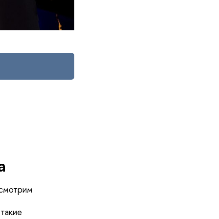
а
ссмотрим
 такие