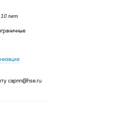
 10 лет
зграничные
низация
чту capnn@hse.ru