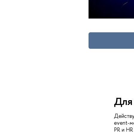
Для
Действу
event-м
PR и HR