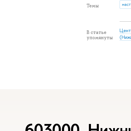
маст
Темы
Цент
В статье
(Ниж
упомянуты
603000, Нижний