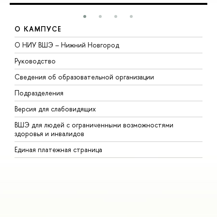
О КАМПУСЕ
О НИУ ВШЭ – Нижний Новгород
Б
Руководство
М
Сведения об образовательной организации
В
Подразделения
В
Версия для слабовидящих
К
ВШЭ для людей с ограниченными возможностями
П
здоровья и инвалидов
Р
Единая платежная страница
Я
В
О