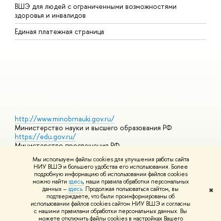
ВШЭ для людей с ограниченными возможностями
П
здоровья и инвалидов
Р
Единая платежная страница
Я
В
О
http://www.minobrnauki.gov.ru/
Министерство науки и высшего образования РФ
https://edu.gov.ru/
Министерство просвещения РФ
https://elearning.hse.ru/mooc
Мы используем файлы cookies для улучшения работы сайта
Массовые открытые онлайн-курсы
НИУ ВШЭ и большего удобства его использования. Более
подробную информацию об использовании файлов cookies
можно найти
здесь
, наши правила обработки персональных
данных –
здесь
. Продолжая пользоваться сайтом, вы
✖
© НИУ ВШЭ 1993–2026
Адреса и контакты
Условия
подтверждаете, что были проинформированы об
использования материалов
Политика конфиденциальности
Карта
использовании файлов cookies сайтом НИУ ВШЭ и согласны
сайта
с нашими правилами обработки персональных данных. Вы
Шрифты HSE Sans и HSE Slab разработаны в
Школе дизайна НИУ
можете отключить файлы cookies в настройках Вашего