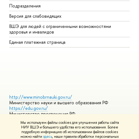
Подразделения
В
Версия для слабовидящих
К
ВШЭ для людей с ограниченными возможностями
П
здоровья и инвалидов
Р
Единая платежная страница
Я
В
О
http://www.minobrnauki.gov.ru/
Министерство науки и высшего образования РФ
https://edu.gov.ru/
Министерство просвещения РФ
https://elearning.hse.ru/mooc
Мы используем файлы cookies для улучшения работы сайта
Массовые открытые онлайн-курсы
НИУ ВШЭ и большего удобства его использования. Более
подробную информацию об использовании файлов cookies
можно найти
здесь
, наши правила обработки персональных