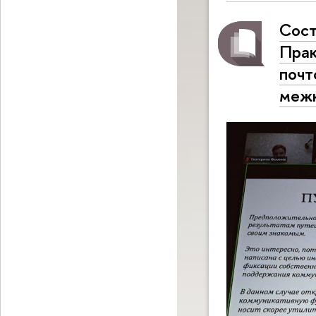
Сост
Прак
почт
межк