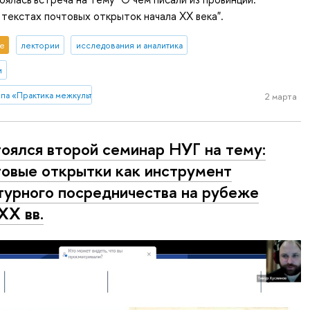
 текстах почтовых открыток начала ХХ века".
е
лектории
исследования и аналитика
и
ппа «Практика межкультурной коммуникации в почтовой переписке (на мате
2 марта
оялся второй семинар НУГ на тему:
овые открытки как инструмент
турного посредничества на рубеже
XX вв.