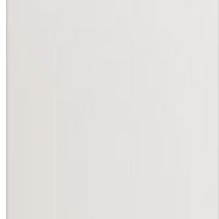
риале российских и немецких открыток корпуса "Пишу тебе")»