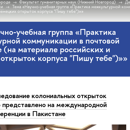
ороде
Факультет гуманитарных наук (Нижний Новгород)
Де
ти
Тема «Научно-учебная группа «Практика межкультурной ком
немецких открыток корпуса "Пишу тебе")»»
чно-учебная группа «Практика
урной коммуникации в почтовой
 (на материале российских и
открыток корпуса "Пишу тебе")»»
едование колониальных открыток
 представлено на международной
еренции в Пакистане