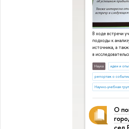
В ходе встречи у
подходы к анализ
источника, а так
в исследовательс
Наука
идеи и опы
репортаж о событи
Научно-учебная гру
О по
горо
сел 