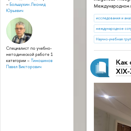
–
Большухин Леонид
Международном и
Юрьевич
исследования и ана
международное сот
Научно-учебная гру
Специалист по учебно-
методической работе 1
Как 
категории
–
Тимошинов
Павел Викторович
XIX-