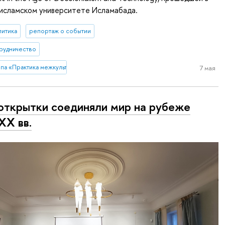
сламском университете Исламабада.
литика
репортаж о событии
рудничество
ппа «Практика межкультурной коммуникации в почтовой переписке (на мате
7 мая
открытки соединяли мир на рубеже
XX вв.