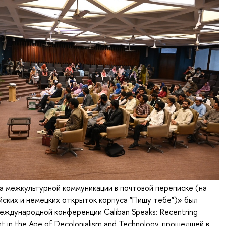
 межкультурной коммуникации в почтовой переписке (на
ских и немецких открыток корпуса "Пишу тебе")» был
еждународной конференции Caliban Speaks: Recentring
t in the Age of Decolonialism and Technology, прошедшей в