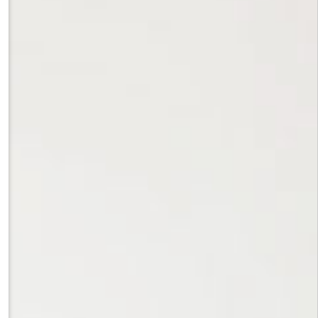
риале российских и немецких открыток корпуса "Пишу тебе")»