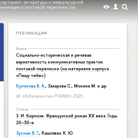
партамент литературы и межкультурной
муникации в почтовой переписке (на
ПУБЛИКАЦИИ
Книга
Социально-историческая и речевая
вариативность коммуникативных практик
почтовой переписки (на материале корпуса
«Пишу тебе»)
Куликова В. А.
, Захарова С., Мокина М. и др.
М.: Издательство РОИФН, 2025.
Статья
З. И. Кирнозе. Французский роман XX века. Годы
20–30-е.
Зусман В. Г.
,
Кашлявик К. Ю.