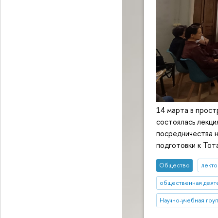
14 марта в прос
состоялась лекци
посредничества н
подготовки к Тот
Общество
лекто
общественная деят
Научно-учебная гру