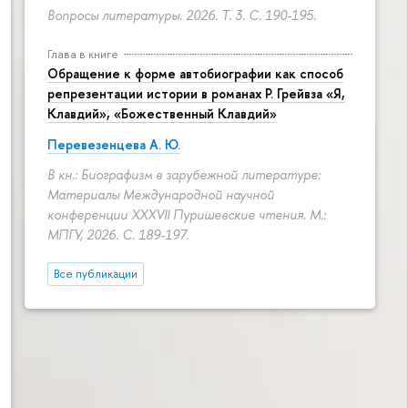
Вопросы литературы. 2026. Т. 3.
С. 190-195.
Глава в книге
Обращение к форме автобиографии как способ
репрезентации истории в романах Р. Грейвза «Я,
Клавдий», «Божественный Клавдий»
Перевезенцева А. Ю.
В кн.: Биографизм в зарубежной литературе:
Материалы Международной научной
конференции XXXVII Пуришевские чтения. М.:
МПГУ, 2026.
С. 189-197.
Все публикации