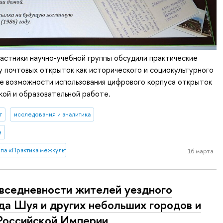
частники научно-учебной группы обсудили практические
у почтовых открыток как исторического и социокультурного
же возможности использования цифрового корпуса открыток
кой и образовательной работе.
т
исследования и аналитика
и
ппа «Практика межкультурной коммуникации в почтовой переписке (на мате
16 марта
вседневности жителей уездного
да Шуя и других небольших городов и
Российской Империи