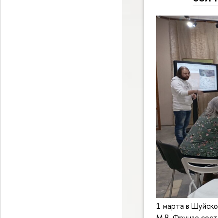
1 марта в Шуйск
М.В. Фрунзе сост