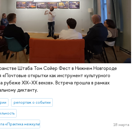
транстве Штаба Том Сойер Фест в Нижнем Новгороде
я «Почтовые открытки как инструмент культурного
а рубеже XIX–XX веков». Встреча прошла в рамках
альному диктанту.
рии
репортаж о событии
ельность
ппа «Практика межкультурной коммуникации в почтовой переписке (на мате
18 марта