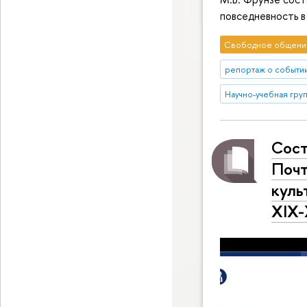
повседневность в
Свободное общени
репортаж о событи
Научно-учебная гру
Сост
Почт
куль
XIX-