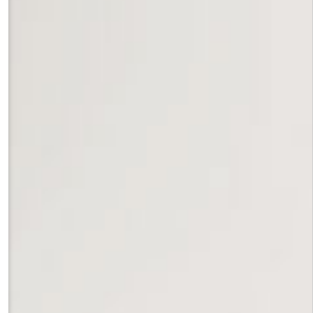
риале российских и немецких открыток корпуса "Пишу тебе")»