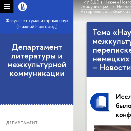
НИУ ВШЭ в Нижнем Новг
коммуникации
Новос
материале российских и 
Факультет гуманитарных наук
(Нижний Новгород)
Тема «Нау
межкульт
Департамент
переписке
литературы и
немецких 
межкультурной
– Новости
коммуникации
Иссл
было
конф
ДЕПАРТАМЕНТ