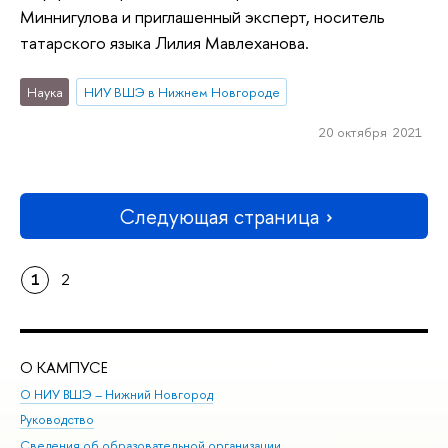
Миннигулова и приглашенный эксперт, носитель
татарского языка Лилия Мавлеханова.
Наука
НИУ ВШЭ в Нижнем Новгороде
20 октября 2021
Следующая страница
1
2
О КАМПУСЕ
ОБ
О НИУ ВШЭ – Нижний Новгород
Бак
Руководство
Маг
Сведения об образовательной организации
Вт