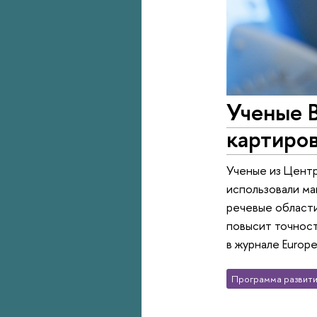
Ученые 
картиров
Ученые из Центр
использовали ма
речевые области
повысит точност
в журнале Europe
Программа развити