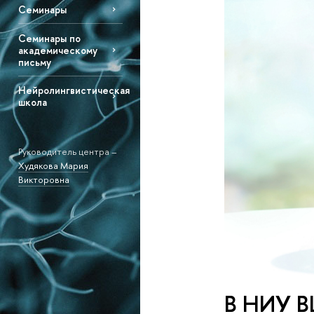
Семинары
Семинары по
академическому
письму
Нейролингвистическая
школа
Руководитель центра –
Худякова Мария
Викторовна
В НИУ В