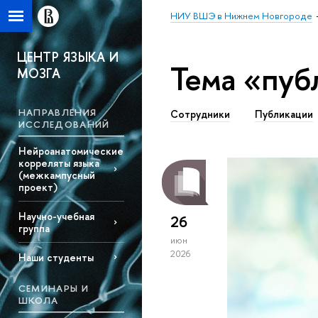
НИУ ВШЭ в Нижнем Новгороде
ЦЕНТР ЯЗЫКА И
Тема «пуб
МОЗГА
НАПРАВЛЕНИЯ
Сотрудники
Публикации
ИССЛЕДОВАНИЙ
Нейроанатомические
корреляты языка
(межкампусный
проект)
Научно-учебная
26
группа
июн
2026
Наши студенты
СЕМИНАРЫ И
ШКОЛА