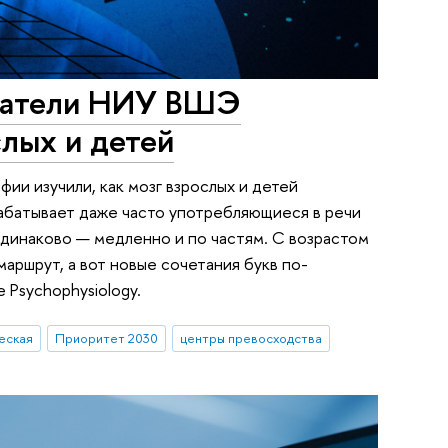
ователи НИУ ВШЭ
лых и детей
и изучили, как мозг взрослых и детей
брабатывает даже часто употребляющиеся в речи
одинаково — медленно и по частям. С возрастом
аршрут, а вот новые сочетания букв по-
Psychophysiology.
еская
Приоритет 2030
центры превосходства