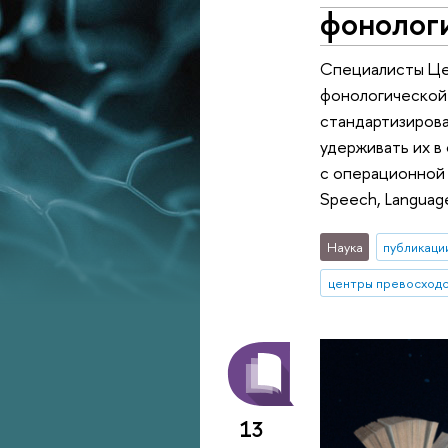
фонологи
Специалисты Це
фонологической 
стандартизирова
удерживать их в
с операционной 
Speech, Language
Наука
публикаци
центры превосход
13