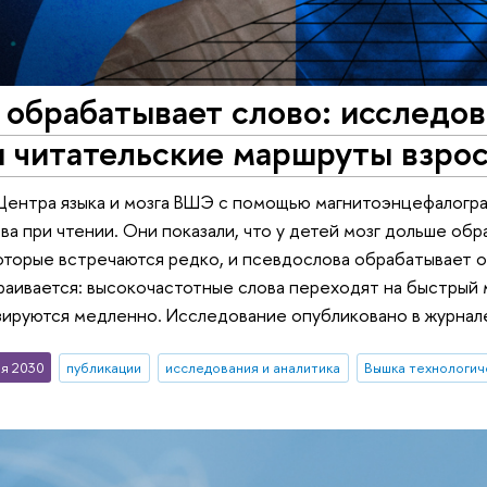
г обрабатывает слово: исслед
 читательские маршруты взрос
ентра языка и мозга ВШЭ с помощью магнитоэнцефалографи
ова при чтении. Они показали, что у детей мозг дольше о
 которые встречаются редко, и псевдослова обрабатывает 
аивается: высокочастотные слова переходят на быстрый м
ируются медленно. Исследование опубликовано в журнале 
я 2030
публикации
исследования и аналитика
Вышка технологич