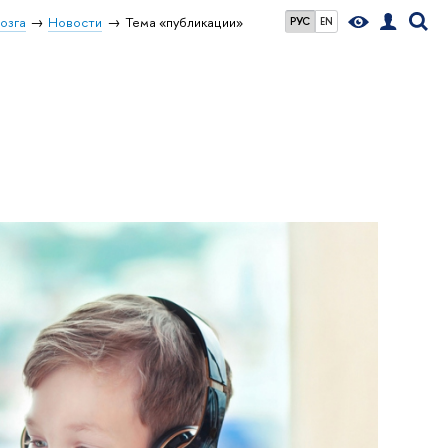
озга
Новости
Тема «публикации»
РУС
EN