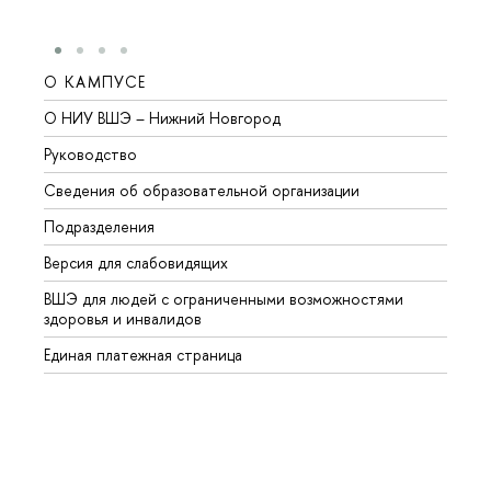
О КАМПУСЕ
ОБР
О НИУ ВШЭ – Нижний Новгород
Бакал
Руководство
Магис
Сведения об образовательной организации
Второ
Подразделения
Высше
Версия для слабовидящих
Курсы
ВШЭ для людей с ограниченными возможностями
Профе
здоровья и инвалидов
Регио
Единая платежная страница
Языко
Выпус
Обрат