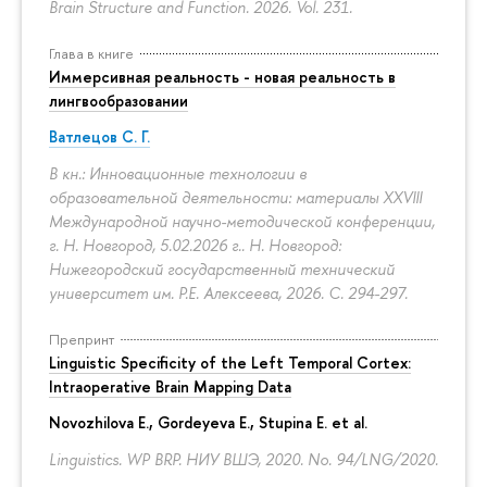
Brain Structure and Function. 2026. Vol. 231.
Глава в книге
Иммерсивная реальность - новая реальность в
лингвообразовании
Ватлецов С. Г.
В кн.: Инновационные технологии в
образовательной деятельности: материалы XXVIII
Международной научно-методической конференции,
г. Н. Новгород, 5.02.2026 г.. Н. Новгород:
Нижегородский государственный технический
университет им. Р.Е. Алексеева, 2026.
С. 294-297.
Препринт
Linguistic Specificity of the Left Temporal Cortex:
Intraoperative Brain Mapping Data
Novozhilova E.
,
Gordeyeva E.
,
Stupina E.
et al.
Linguistics. WP BRP. НИУ ВШЭ, 2020. No. 94/LNG/2020.