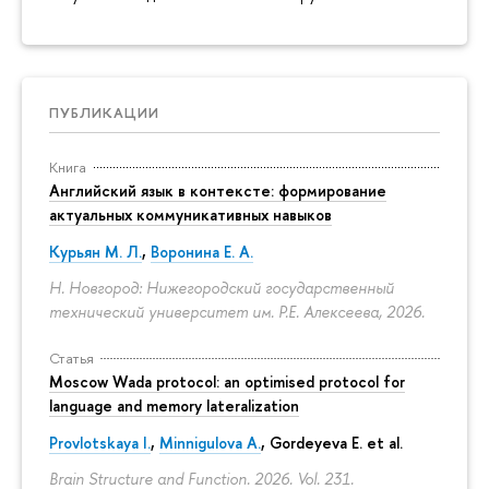
ПУБЛИКАЦИИ
Книга
Английский язык в контексте: формирование
актуальных коммуникативных навыков
Курьян М. Л.
,
Воронина Е. А.
Н. Новгород: Нижегородский государственный
технический университет им. Р.Е. Алексеева, 2026.
Статья
Moscow Wada protocol: an optimised protocol for
language and memory lateralization
Provlotskaya I.
,
Minnigulova A.
, Gordeyeva E. et al.
Brain Structure and Function. 2026. Vol. 231.