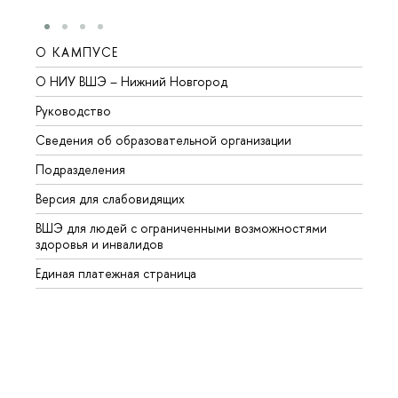
О КАМПУСЕ
ОБР
О НИУ ВШЭ – Нижний Новгород
Бакал
Руководство
Магис
Сведения об образовательной организации
Второ
Подразделения
Высше
Версия для слабовидящих
Курсы
ВШЭ для людей с ограниченными возможностями
Профе
здоровья и инвалидов
Регио
Единая платежная страница
Языко
Выпус
Обрат