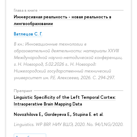
Глава в книге
Иммерсивная реальность - новая реальность в
лингвообразовании
Ватлецов С. Г.
В кн.: Инновационные технологии в
образовательной деятельности: материалы XXVIII
Международной научно-методической конференции,
г. Н. Новгород, 5.02.2026 г.. Н. Новгород:
Нижегородский государственный технический
университет им. Р.Е. Алексеева, 2026.
С. 294-297.
Препринт
Linguistic Specificity of the Left Temporal Cortex:
Intraoperative Brain Mapping Data
Novozhilova E.
,
Gordeyeva E.
,
Stupina E.
et al.
Linguistics. WP BRP. НИУ ВШЭ, 2020. No. 94/LNG/2020.