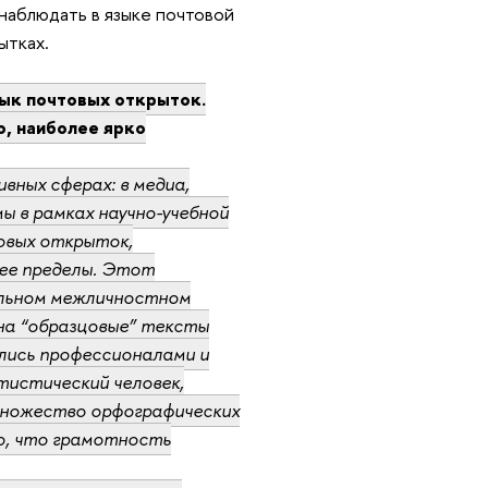
аблюдать в языке почтовой
ытках.
зык почтовых открыток.
, наиболее ярко
вных сферах: в медиа,
ы в рамках научно-учебной
товых открыток,
а ее пределы. Этот
альном межличностном
на “образцовые” тексты
лись профессионалами и
атистический человек,
множество орфографических
о, что грамотность