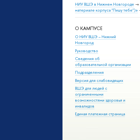
НИУ ВШЭ в Нижнем Новгороде
→
материале корпуса "Пишу тебе")»
О КАМПУСЕ
О НИУ ВШЭ – Нижний
Новгород
Руководство
Сведения об
образовательной организации
Подразделения
Версия для слабовидящих
ВШЭ для людей с
ограниченными
возможностями здоровья и
инвалидов
Единая платежная страница