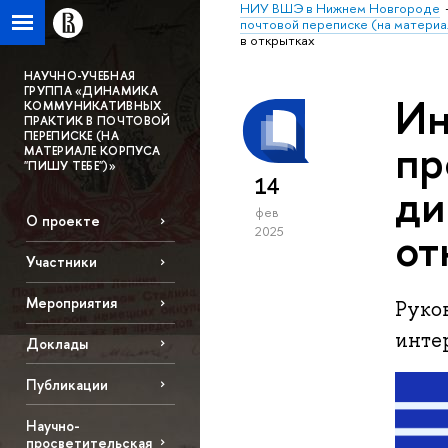
НИУ ВШЭ в Нижнем Новгороде
почтовой переписке (на материа
в открытках
НАУЧНО-УЧЕБНАЯ
ГРУППА «ДИНАМИКА
Ин
КОММУНИКАТИВНЫХ
ПРАКТИК В ПОЧТОВОЙ
ПЕРЕПИСКЕ (НА
пр
МАТЕРИАЛЕ КОРПУСА
"ПИШУ ТЕБЕ")»
14
ди
фев
О проекте
от
2025
Участники
Мероприятия
Руко
инте
Доклады
Публикации
Научно-
просветительская