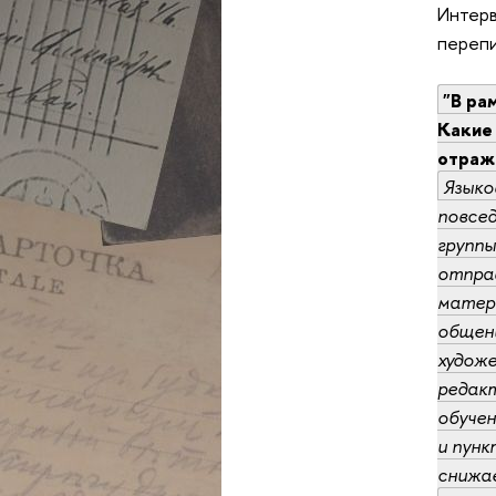
Интерв
перепи
"В ра
Какие
отраж
Языко
повсед
группы
отправ
матер
общен
худож
редакт
обуче
и пунк
снижае