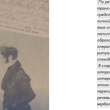
По ре
трансф
средст
личной
язык о
напол
образо
операт
ритуал
станда
В сов
отправ
интере
этого 
перепи
речев
вербал