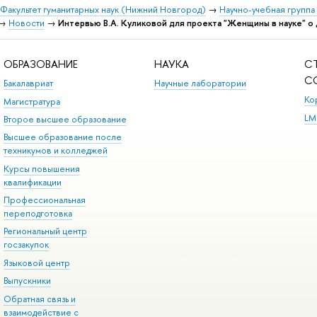
Факультет гуманитарных наук (Нижний Новгород)
→
Научно-учебная группа
→
Новости
→
Интервью В.А. Куликовой для проекта "Женщины в науке" о
ОБРАЗОВАНИЕ
НАУКА
С
С
Бакалавриат
Научные лаборатории
Ко
Магистратура
LM
Второе высшее образование
Высшее образование после
техникумов и колледжей
Курсы повышения
квалификации
Профессиональная
переподготовка
Региональный центр
госзакупок
Языковой центр
Выпускники
Обратная связь и
взаимодействие с