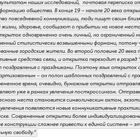
зультатам наших исследований, почтовая переписка 
ормацию общества. В конце 19 – начале 20 века откры
во повседневной коммуникации, люди пишут своим близ
 жизни, здоровье, сообщают о прибытии на новое мест
ткрыток одновременно очень личный, но ограниченный 
ненный стилистически возвышенными формами, потому ч
ванные городские жители. Во второй половине 20 века 
ивные средства связи, и открытка переходит в разряд “
 поздравления с праздниками. Поэтому язык открыток
ртизованным – он полон шаблонных поздравлений с пра
ременное время, очевидно, бумажные открытки отправл
ляют уже в рамках увлечения посткроссингом. Отправ
сного места становится символическим актом, экзотич
увлечения появляются новые коммуникативные практики
ске. Современные открытки более индивидуализированы,
ые конструкции сложнее привести к единой системе –
ьную свободу."