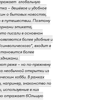
отражает глобальную
тка – дешёвое и удобное
ким о бытовых новостях,
о в путешествии. Поэтому
нормами этикета,
то писали в основном
появляются более удобные и
символического”, входит в
 становится более
здниками.
яют реже – но по-прежнему
ка необычной открытки из
еским хобби. В рамках
, например, знакомство по
 используемые в них
 это отражает бОльшую