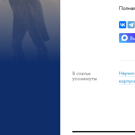
Полная
Научно
В статье
упомянуты
корпус