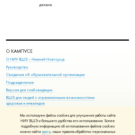
декана
О КАМПУСЕ
ОБ
О НИУ ВШЭ – Нижний Новгород
Бак
Руководство
Маг
Сведения об образовательной организации
Вт
Подразделения
Вы
Версия для слабовидящих
Ку
ВШЭ для людей с ограниченными возможностями
Пр
здоровья и инвалидов
Рег
Единая платежная страница
Яз
Мы используем файлы cookies для улучшения работы сайта
Вы
НИУ ВШЭ и большего удобства его использования. Более
подробную информацию об использовании файлов cookies
Обр
можно найти
здесь
, наши правила обработки персональных