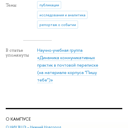
Темы
публикации
исследования и аналитика
репортаж о событии
Научно-учебная группа
В статье
упомянуты
«Динамика коммуникативных
практик в почтовой переписке
(на материале корпуса "Пишу
тебе")»
О КАМПУСЕ
ОБ
О НИУ ВШЭ – Нижний Новгород
Бак