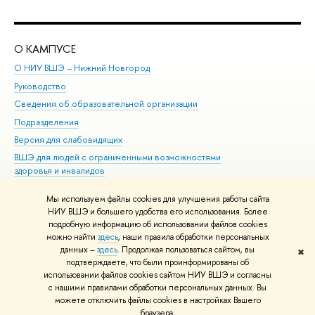
О КАМПУСЕ
ОБ
О НИУ ВШЭ – Нижний Новгород
Бак
Руководство
Маг
Сведения об образовательной организации
Вт
Подразделения
Вы
Версия для слабовидящих
Ку
ВШЭ для людей с ограниченными возможностями
Пр
здоровья и инвалидов
Рег
Единая платежная страница
Яз
Мы используем файлы cookies для улучшения работы сайта
Вы
НИУ ВШЭ и большего удобства его использования. Более
подробную информацию об использовании файлов cookies
Обр
можно найти
здесь
, наши правила обработки персональных
данных –
здесь
. Продолжая пользоваться сайтом, вы
✖
Редактору
подтверждаете, что были проинформированы об
© НИУ ВШЭ 1993–2026
Адреса и контакты
Условия использования
использовании файлов cookies сайтом НИУ ВШЭ и согласны
с нашими правилами обработки персональных данных. Вы
материалов
Политика конфиденциальности
Карта сайта
можете отключить файлы cookies в настройках Вашего
Шрифты HSE Sans и HSE Slab разработаны в
Школе дизайна НИУ ВШЭ
браузера.