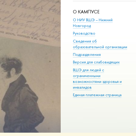
О КАМПУСЕ
О НИУ ВШЭ – Нижний
Новгород
Руководство
Сведения об
образовательной организации
Подразделения
Версия для слабовидящих
ВШЭ для людей с
ограниченными
возможностями здоровья и
инвалидов
Единая платежная страница