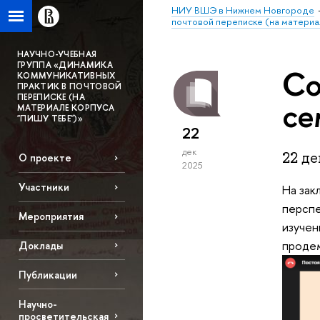
НИУ ВШЭ в Нижнем Новгороде
почтовой переписке (на материа
НАУЧНО-УЧЕБНАЯ
ГРУППА «ДИНАМИКА
Со
КОММУНИКАТИВНЫХ
ПРАКТИК В ПОЧТОВОЙ
ПЕРЕПИСКЕ (НА
се
МАТЕРИАЛЕ КОРПУСА
"ПИШУ ТЕБЕ")»
22
дек
22 де
О проекте
2025
Участники
На зак
перспе
Мероприятия
изучен
продем
Доклады
Публикации
Научно-
просветительская