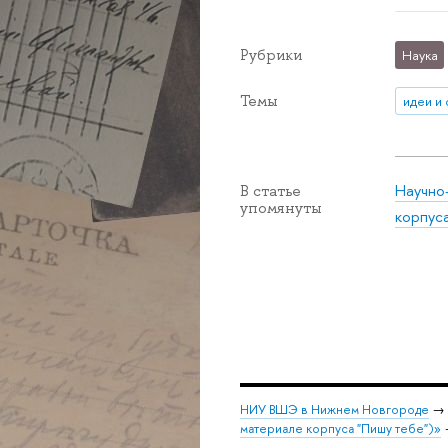
Рубрики
Наука
Темы
идеи и
Научно
В статье
упомянуты
корпус
НИУ ВШЭ в Нижнем Новгороде
→
материале корпуса "Пишу тебе")»