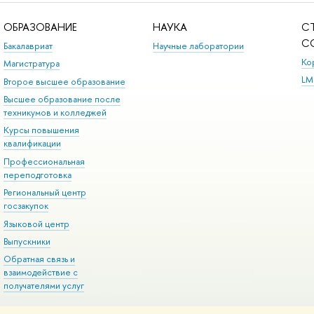
ОБРАЗОВАНИЕ
НАУКА
С
С
Бакалавриат
Научные лаборатории
Ко
Магистратура
LM
Второе высшее образование
Высшее образование после
техникумов и колледжей
Курсы повышения
квалификации
Профессиональная
переподготовка
Региональный центр
госзакупок
Языковой центр
Выпускники
Обратная связь и
взаимодействие с
получателями услуг