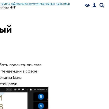
 группа «Динамика коммуникативных практик в
минар НУГ
ный
боты проекта, описала
е тенденции в сфере
ологии была
тей речи.