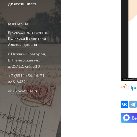
деятельность
КОНТАКТЫ:
Руководитель группы:
Куликова Валентина
Александровна
г. Нижний Новгород,
Б. Печерская ул.,
д. 25/12, каб. 310
+7 (831) 436-16-71,
доб. 6432
Пре
vkulikova@hse.ru