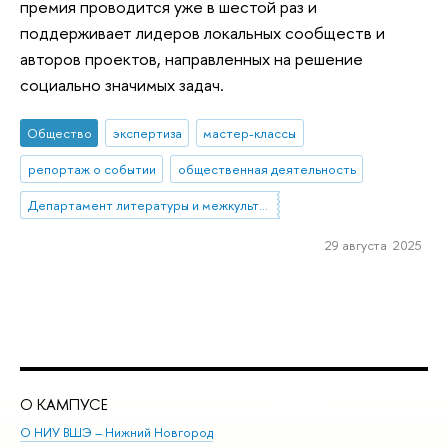
премия проводится уже в шестой раз и
поддерживает лидеров локальных сообществ и
авторов проектов, направленных на решение
социально значимых задач.
Общество
экспертиза
мастер-классы
репортаж о событии
общественная деятельность
Департамент литературы и межкультурной коммуникации
29 августа 2025
О КАМПУСЕ
ОБ
О НИУ ВШЭ – Нижний Новгород
Бак