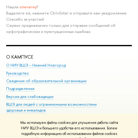
Нашли
опечатку
?
Выделите её, нажмите Ctrl+Enter и отправьте нам уведомление.
Спасибо за участие!
Сервис предназначен только для отправки сообщений об
орфографических и пунктуационных ошибках.
О КАМПУСЕ
ОБ
О НИУ ВШЭ – Нижний Новгород
Бак
Руководство
Маг
Сведения об образовательной организации
Вт
Подразделения
Вы
Версия для слабовидящих
Ку
ВШЭ для людей с ограниченными возможностями
Пр
здоровья и инвалидов
Рег
Единая платежная страница
Яз
Мы используем файлы cookies для улучшения работы сайта
Вы
НИУ ВШЭ и большего удобства его использования. Более
подробную информацию об использовании файлов cookies
Обр