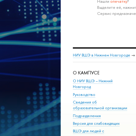
Нашли
опечатку
?
Выделите её, нажмит
Сервис предназначе
НИУ ВШЭ в Нижнем Новгороде
→
О КАМПУСЕ
О НИУ ВШЭ – Нижний
Новгород
Руководство
Сведения об
образовательной организации
Подразделения
Версия для слабовидящих
ВШЭ для людей с