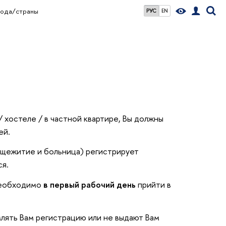
рода/страны
РУС
EN
/ хостеле / в частной квартире, Вы должны
ей.
бщежитие и больница) регистрирует
ся.
 необходимо
в первый рабочий день
прийти в
млять Вам регистрацию или не выдают Вам