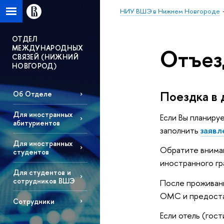
НИУ ВШЭ в Нижнем Новгороде
ОТДЕЛ
МЕЖДУНАРОДНЫХ
Отъез
СВЯЗEЙ (НИЖНИЙ
НОВГОРОД)
Поездка в 
Об Отделе
Для иностранных
Если Вы планиру
абитуриентов
заполнить
заявл
Для иностранных
Обратите вниман
студентов
иностранного гр
Для студентов и
сотрудников ВШЭ
После проживани
ОМС и предостав
Сотрудники
Если отель (гос