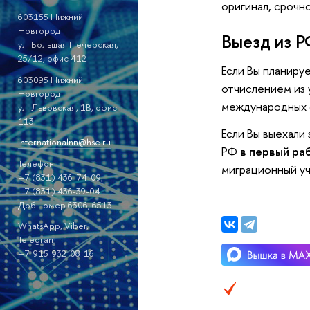
оригинал, срочн
603155 Нижний
Новгород
Выезд из Р
ул. Большая Печерская,
25/12, офис 412
Если Вы планиру
603095 Нижний
отчислением из 
Новгород
международных 
ул. Львовская, 1В, офис
113
Если Вы выехали
internationalnn@hse.ru
РФ
в первый ра
Телефон:
миграционный уч
+7 (831) 436-74-09;
+7 (831) 436-39-04
Доб.номер 6306, 6513
WhatsApp, Viber,
Telegram:
+7-915-932-08-16