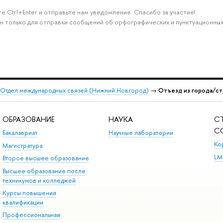
е Ctrl+Enter и отправьте нам уведомление. Спасибо за участие!
н только для отправки сообщений об орфографических и пунктуационных
Отдел международных связей (Нижний Новгород)
→
Отъезд из города/ст
ОБРАЗОВАНИЕ
НАУКА
С
С
Бакалавриат
Научные лаборатории
Ко
Магистратура
LM
Второе высшее образование
Высшее образование после
техникумов и колледжей
Курсы повышения
квалификации
Профессиональная