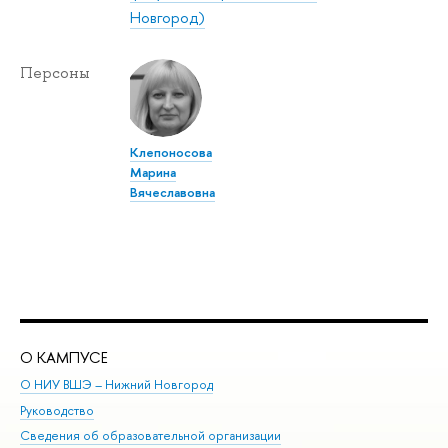
Новгород)
Персоны
Клепоносова
Марина
Вячеславовна
О КАМПУСЕ
ОБ
О НИУ ВШЭ – Нижний Новгород
Бак
Руководство
Маг
Сведения об образовательной организации
Вт