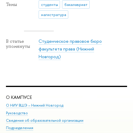
Темы
студенты
бакалавриат
магистратура
Студенческое правовое бюро
В статье
упомянуты
факультета права (Нижний
Новгород)
О КАМПУСЕ
ОБ
О НИУ ВШЭ – Нижний Новгород
Бак
Руководство
Маг
Сведения об образовательной организации
Вт
Подразделения
Вы