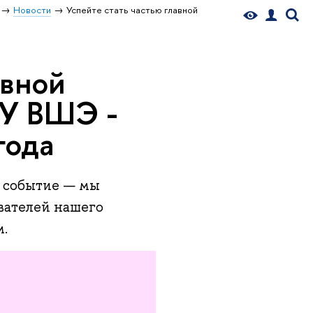
Новости
Успейте стать частью главной
авной
ИУ ВШЭ -
года
 событие — мы
вателей нашего
м.