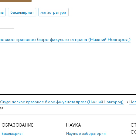
ты
бакалавриат
магистратура
ческое правовое бюро факультета права (Нижний Новгород)
Студенческое правовое бюро факультета права (Нижний Новгород)
→
Нов
да
ОБРАЗОВАНИЕ
НАУКА
С
С
Бакалавриат
Научные лаборатории