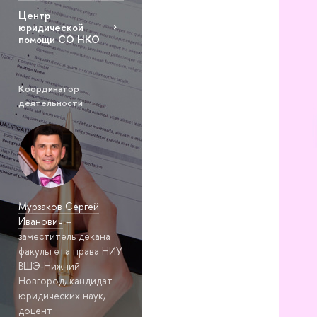
Центр
юридической
помощи СО НКО
Координатор
деятельности
Мурзаков Сергей
Иванович
–
заместитель декана
факультета права НИУ
ВШЭ-Нижний
Новгород, кандидат
юридических наук,
доцент