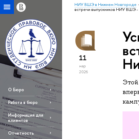
НИУ ВШЭ в Нижнем Новгороде
встречи выпускников НИУ ВШЭ -
Ус
вс
11
Ни
мар
2026
Этой
О Бюро
впер
камп
Работа в бюро
Информация для
клиентов
Отчетность