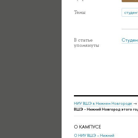
Темы
студен
Студен
В статье
упомянуты
НИУ ВШЭ в Нижнем Новгороде
→
ВШЭ - Нижний Новгород этого го
О КАМПУСЕ
О НИУ ВШЭ – Нижний