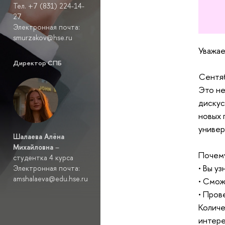
Тел. +7 (831) 224-14-
27
Электронная почта:
smurzakov@hse.ru
Уважае
Директор СПБ
Сентя
Это не
дискус
новых 
универ
Шалаева Алёна
Михайловна
–
Почему
студентка 4 курса
• Вы у
Электронная почта:
amshalaeva@edu.hse.ru
• Смож
• Пров
Количе
интере