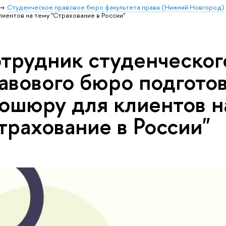
Студенческое правовое бюро факультета права (Нижний Новгород)
иентов на тему "Страхование в России"
трудник студенческог
авового бюро подгото
ошюру для клиентов н
трахование в России"