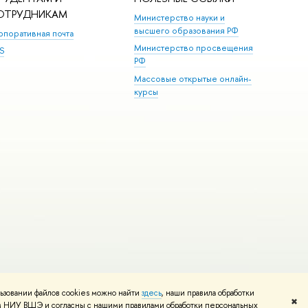
ОТРУДНИКАМ
Министерство науки и
высшего образования РФ
рпоративная почта
Министерство просвещения
S
РФ
Массовые открытые онлайн-
курсы
ьзовании файлов cookies можно найти
здесь
, наши правила обработки
и
Карта сайта
Редактору
✖
том НИУ ВШЭ и согласны с нашими правилами обработки персональных