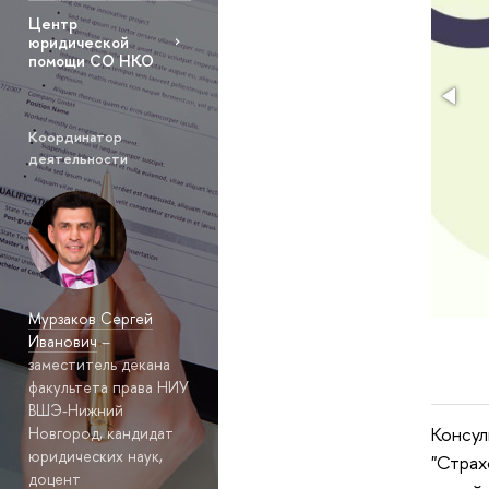
Центр
юридической
помощи СО НКО
Координатор
деятельности
Мурзаков Сергей
Иванович
–
заместитель декана
факультета права НИУ
ВШЭ-Нижний
Консул
Новгород, кандидат
юридических наук,
"Страх
доцент