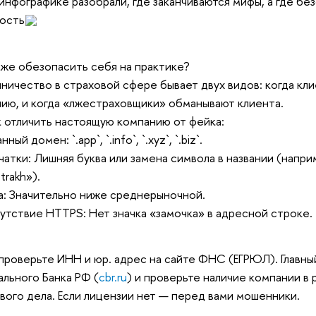
инфографике разобрали, где заканчиваются мифы, а где бе
ость
 же обезопасить себя на практике?
ичество в страховой сфере бывает двух видов: когда кл
ию, и когда «лжестраховщики» обманывают клиента.
к отличить настоящую компанию от фейка:
ный домен: `.app`, `.info`, `.xyz`, `.biz`.
атки: Лишняя буква или замена символа в названии (наприм
trakh»).
: Значительно ниже среднерыночной.
тствие HTTPS: Нет значка «замочка» в адресной строке.
проверьте ИНН и юр. адрес на сайте ФНС (ЕГРЮЛ). Главный
льного Банка РФ (
cbr.ru
) и проверьте наличие компании в
вого дела. Если лицензии нет — перед вами мошенники.