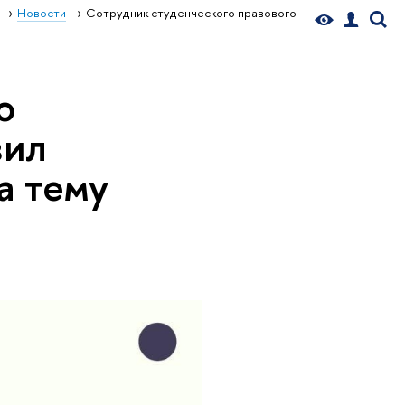
Новости
Сотрудник студенческого правового
о
вил
а тему