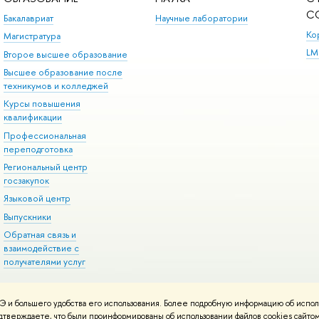
С
Бакалавриат
Научные лаборатории
Ко
Магистратура
LM
Второе высшее образование
Высшее образование после
техникумов и колледжей
Курсы повышения
квалификации
Профессиональная
переподготовка
Региональный центр
госзакупок
Языковой центр
Выпускники
Обратная связь и
взаимодействие с
получателями услуг
 и большего удобства его использования. Более подробную информацию об испол
онтакты
Условия использования материалов
Политика конфиденциальност
подтверждаете, что были проинформированы об использовании файлов cookies сай
ботаны в
Школе дизайна НИУ ВШЭ