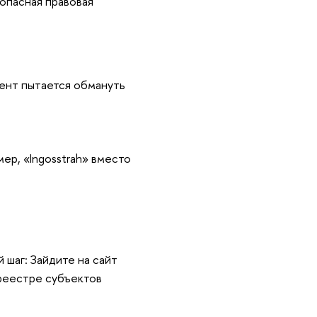
зопасная правовая
иент пытается обмануть
ер, «Ingosstrah» вместо
 шаг: Зайдите на сайт
 реестре субъектов