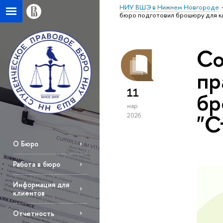
НИУ ВШЭ в Нижнем Новгороде
бюро подготовил брошюру для кл
Со
пр
11
бр
мар
"С
2026
О Бюро
Работа в бюро
Информация для
клиентов
Отчетность