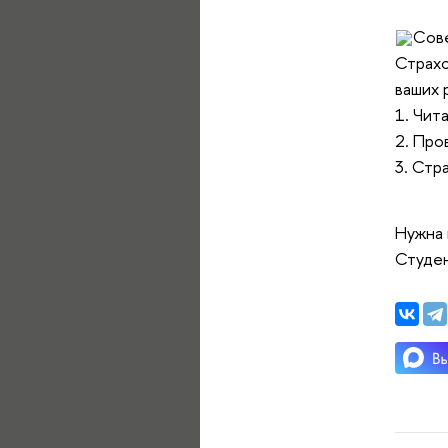
Сове
Страхо
ваших 
1. Чит
2. Про
3. Стр
Нужна 
Студен