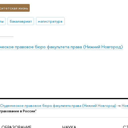
ситетская жизнь
ты
бакалавриат
магистратура
ческое правовое бюро факультета права (Нижний Новгород)
Студенческое правовое бюро факультета права (Нижний Новгород)
→
Нов
трахование в России"
ОБРАЗОВАНИЕ
НАУКА
С