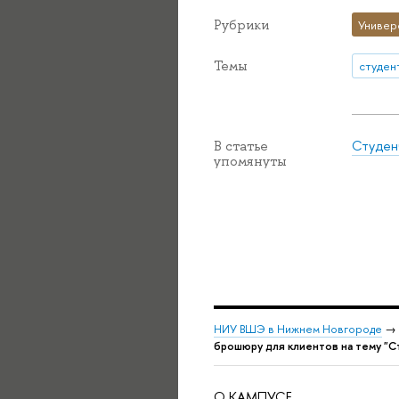
Рубрики
Универ
Темы
студен
Студен
В статье
упомянуты
НИУ ВШЭ в Нижнем Новгороде
→
брошюру для клиентов на тему "С
О КАМПУСЕ