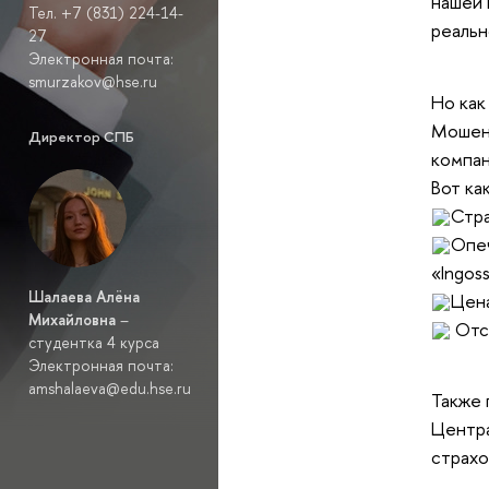
нашей 
Тел. +7 (831) 224-14-
реальн
27
Электронная почта:
smurzakov@hse.ru
Но как
Мошенн
Директор СПБ
компан
Вот ка
Стран
Опеч
«Ingoss
Шалаева Алёна
Цена
Михайловна
–
Отсу
студентка 4 курса
Электронная почта:
amshalaeva@edu.hse.ru
Также 
Центра
страхо