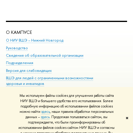
О КАМПУСЕ
ОБ
О НИУ ВШЭ – Нижний Новгород
Бак
Руководство
Маг
Сведения об образовательной организации
Вт
Подразделения
Вы
Версия для слабовидящих
Ку
ВШЭ для людей с ограниченными возможностями
Пр
здоровья и инвалидов
Рег
Единая платежная страница
Яз
Мы используем файлы cookies для улучшения работы сайта
Вы
НИУ ВШЭ и большего удобства его использования. Более
подробную информацию об использовании файлов cookies
Обр
можно найти
здесь
, наши правила обработки персональных
данных –
здесь
. Продолжая пользоваться сайтом, вы
✖
Редактору
подтверждаете, что были проинформированы об
© НИУ ВШЭ 1993–2026
Адреса и контакты
Условия использования
использовании файлов cookies сайтом НИУ ВШЭ и согласны